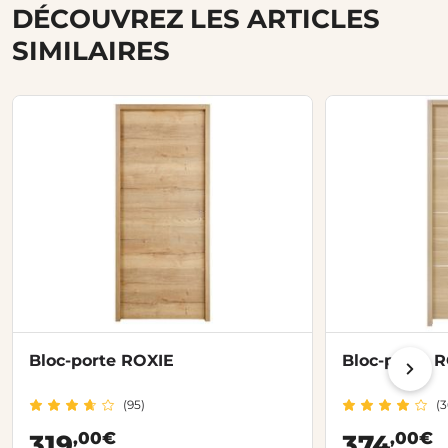
DÉCOUVREZ LES ARTICLES
SIMILAIRES
Bloc-porte ROXIE
Bloc-porte R
(95)
(3
,00€
,00€
319
374