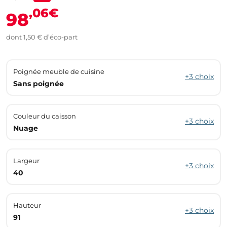
,06€
98
dont 1,50 € d’éco-part
Poignée meuble de cuisine
+3 choix
Sans poignée
Couleur du caisson
+3 choix
Nuage
Largeur
+3 choix
40
Hauteur
+3 choix
91