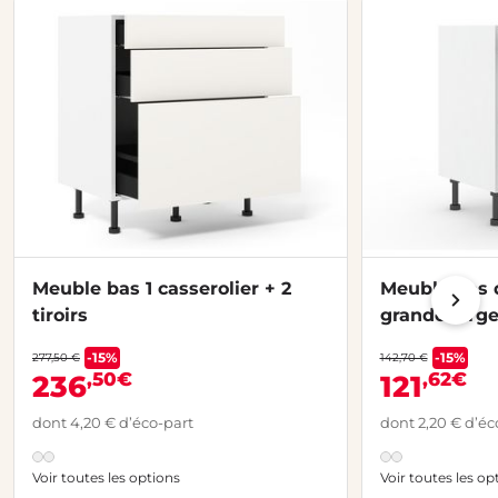
Meuble bas 1 casserolier + 2
Meuble bas 
tiroirs
grande largeur
tablette, 1 p
-15%
-15%
277,50 €
142,70 €
,50€
,62€
236
121
dont 4,20 € d’éco-part
dont 2,20 € d’éc
Voir toutes les options
Voir toutes les op