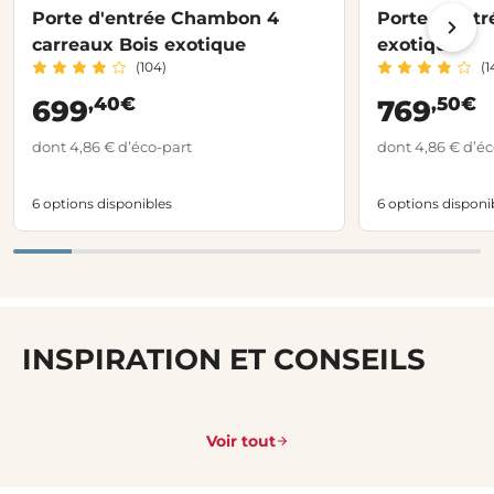
Porte d'entrée Chambon 4
Porte d'ent
carreaux Bois exotique
exotique
(104)
(1
,40€
,50€
699
769
dont 4,86 € d’éco-part
dont 4,86 € d’éc
6 options disponibles
6 options disponi
INSPIRATION ET CONSEILS
Voir tout