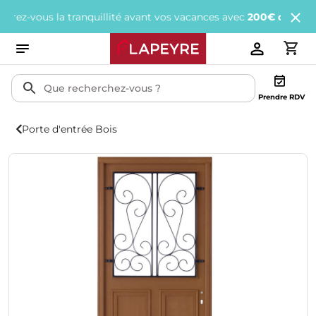
vous la tranquillité avant vos vacances avec
200€ offerts
tous le
Prendre RDV
Porte d'entrée Bois