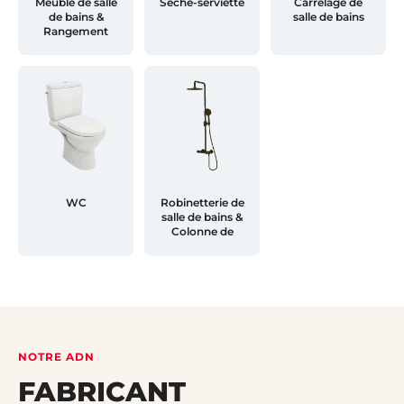
Meuble de salle
Sèche-serviette
Carrelage de
de bains &
salle de bains
Rangement
WC
Robinetterie de
salle de bains &
Colonne de
douche
NOTRE ADN
FABRICANT