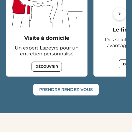
Le fin
Visite à domicile
Des solutio
avantageu
Un expert Lapeyre pour un
pr
entretien personnalisé
DÉC
DÉCOUVRIR
PRENDRE RENDEZ-VOUS