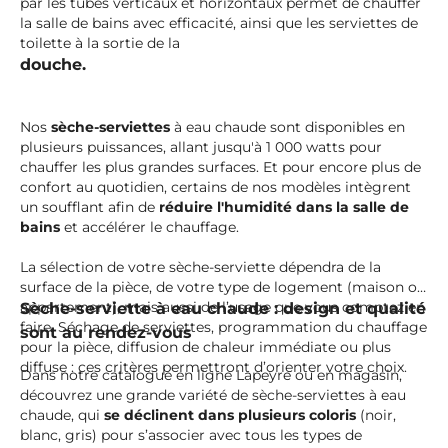
par les tubes verticaux et horizontaux permet de chauffer
la salle de bains avec efficacité, ainsi que les serviettes de
toilette à la sortie de la
douche.
Nos
sèche-serviettes
à eau chaude sont disponibles en
plusieurs puissances, allant jusqu'à 1 000 watts pour
chauffer les plus grandes surfaces. Et pour encore plus de
confort au quotidien, certains de nos modèles intègrent
un soufflant afin de
réduire l'humidité dans la salle de
bains
et accélérer le chauffage.
La sélection de votre sèche-serviette dépendra de la
surface de la pièce, de votre type de logement (maison ou
appartement), mais aussi de l’usage que vous comptez en
Sèche-serviette à eau chaude : design et qualité
faire. Séchage de serviettes, programmation du chauffage
sont au rendez-vous
pour la pièce, diffusion de chaleur immédiate ou plus
diffuse : ces critères permettront d’orienter votre choix.
Dans notre catalogue en ligne Lapeyre ou en magasin,
découvrez une grande variété de sèche-serviettes à eau
chaude, qui
se déclinent dans plusieurs coloris
(noir,
blanc, gris) pour s’associer avec tous les types de