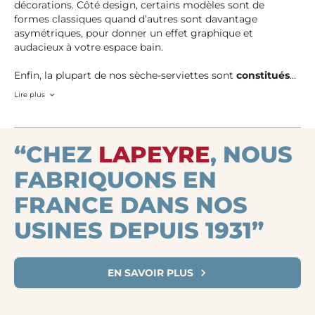
décorations. Côté design, certains modèles sont de
formes classiques quand d’autres sont davantage
asymétriques, pour donner un effet graphique et
audacieux à votre espace bain.
Enfin, la plupart de nos sèche-serviettes sont
constitués
d’acier de haute qualité,
recouvert d'une peinture époxy
Lire plus
et d'un
revêtement anticorrosion
qui garantissent leur
longévité.
“CHEZ
LAPEYRE
, NOUS
FABRIQUONS EN
FRANCE DANS NOS
USINES DEPUIS 1931”
EN SAVOIR PLUS