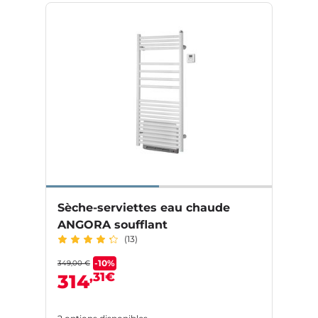
Sèche-serviettes eau chaude
ANGORA soufflant
(13)
-10%
349,00 €
,31€
314