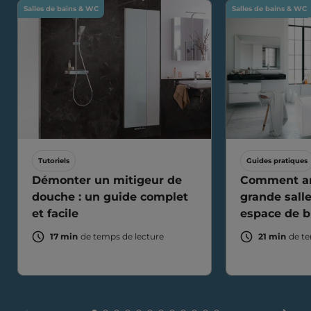
Salles de bains & WC
Salles de bains & WC
Tutoriels
Guides pratiques
Démonter un mitigeur de
Comment a
douche : un guide complet
grande sall
et facile
espace de b
17 min
de temps de lecture
21 min
de te
FAIR