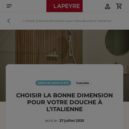
Aller
directement
au
contenu
Tutoriels
…
|
Choisir la bonne dimension pour votre douche à l’italienne
Salles de bains & WC
Tutoriels
CHOISIR LA BONNE DIMENSION
POUR VOTRE DOUCHE À
L’ITALIENNE
écrit le :
27 juillet 2025