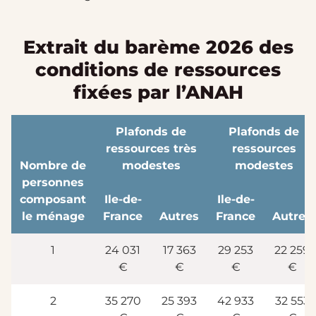
Extrait du barème 2026 des
conditions de ressources
fixées par l’ANAH
Plafonds de
Plafonds de
ressources très
ressources
Nombre de
modestes
modestes
personnes
composant
Ile-de-
Ile-de-
le ménage
France
Autres
France
Autres
1
24 031
17 363
29 253
22 259
€
€
€
€
2
35 270
25 393
42 933
32 553