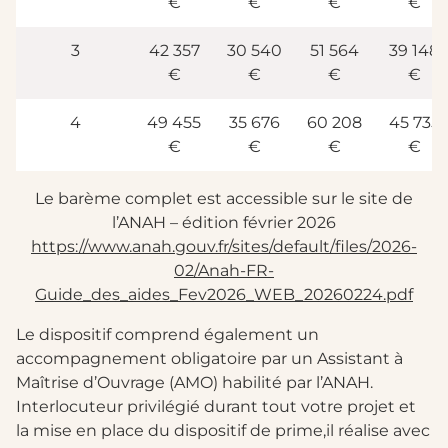
€
€
€
€
3
42 357
30 540
51 564
39 148
€
€
€
€
4
49 455
35 676
60 208
45 735
€
€
€
€
Le barème complet est accessible sur le site de
l’ANAH – édition février 2026
https://www.anah.gouv.fr/sites/default/files/2026-
02/Anah-FR-
Guide_des_aides_Fev2026_WEB_20260224.pdf
Le dispositif comprend également un
accompagnement obligatoire par un Assistant à
Maîtrise d’Ouvrage (AMO) habilité par l’ANAH.
Interlocuteur privilégié durant tout votre projet et
la mise en place du dispositif de prime,il réalise avec