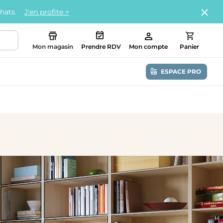
chats.
J'en profite >
Mon magasin
Prendre RDV
Mon compte
Panier
ESPACE PRO