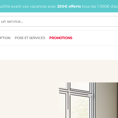
quillité avant vos vacances avec
200€ offerts
tous les 1 000€ d'a
EPTION
POSE ET SERVICES
PROMOTIONS