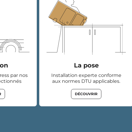
son
La pose
tress par nos
Installation experte conforme
ectionnés
aux normes DTU applicables.
R
DÉCOUVRIR