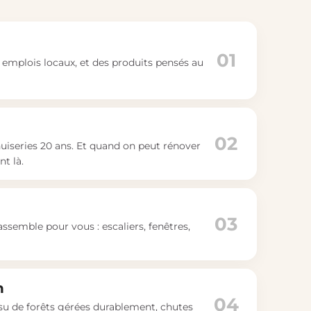
01
00 emplois locaux, et des produits pensés au
02
nuiseries 20 ans. Et quand on peut rénover
t là.
03
assemble pour vous : escaliers, fenêtres,
n
04
ssu de forêts gérées durablement, chutes