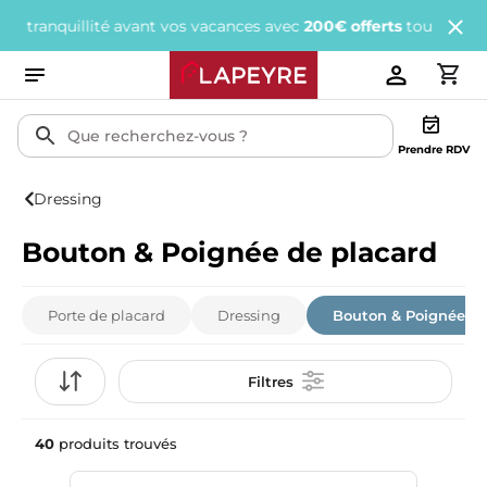
ant vos vacances avec
200€ offerts
tous les 1 000€ d'achats.
J'e
Prendre RDV
Dressing
Bouton & Poignée de placard
Porte de placard
Dressing
Bouton & Poignée de
Filtres
40
produits trouvés