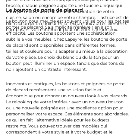
brossé, chaque poignée apporte une touche unique qui
Le bouton de porte de placard
vous permettra de rehausser la décoration de votre
cuisine, salon ou encore de votre chambre. L'astuce est de
Le bouton pour meuble est souvent utilisé pour les petites
bien accorder la couleur et la texture aux autres éléments
portes de placard. Sa simplicité n’enlève rien à son
composant votre intérieur pour un effet harmonieux.
efficacité. Les boutons apportent une sophistication
subtile à vos meubles. Chez Lapeyre, les boutons de porte
de placard sont disponibles dans différentes formes,
tailles et couleurs pour s'adapter au mieux à la décoration
de votre pièce. Le choix du blanc ou du laiton pour un
bouton peut illuminer un espace, tandis que des tons de
noir ajoutent un contraste intéressant.
Innovants et pratiques, les boutons et poignées de porte
de placard représentent une solution facile et
économique pour donner un nouveau look à vos placards.
Le relooking de votre intérieur avec un nouveau bouton
ou une nouvelle poignée est une excellente option pour
personnaliser votre espace. Ces éléments sont abordables,
ce qui en fait l’alternative idéale pour les budgets
restreints. Vous pouvez trouver des modèles qui
correspondent à votre style et à votre budget et le