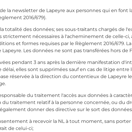
oi de la newsletter de Lapeyre aux personnes qui en font
Règlement 2016/679).
a totalité des données; ses sous-traitants chargés de l'e
 strictement nécessaires à l'acheminement de celle-ci, a
itions et formes requises par le Règlement 2016/679. La l
Lapeyre. Les données ne sont pas transférées hors de F
 pendant 3 ans après la dernière manifestation d'intér
 délai, elles sont supprimées sauf en cas de litige entre l
ase réservée à la direction du contentieux de Lapeyre le 
ge.
ponsable du traitement l'accès aux données à caractère 
on du traitement relatif à la personne concernée, ou du d
 également donner des directive sur le sort des données
nsentement à recevoir la NL à tout moment, sans porter a
it de celui-ci;