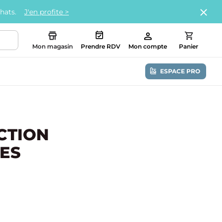
chats.
J'en profite >
Mon magasin
Prendre RDV
Mon compte
Panier
ESPACE PRO
CTION
ES