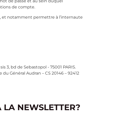
n mot de passe et au sein duquel
ations de compte.
s, et notamment permettre à l’internaute
sis 3, bd de Sebastopol - 75001 PARIS.
e du Général Audran – CS 20146 – 92412
À LA NEWSLETTER?