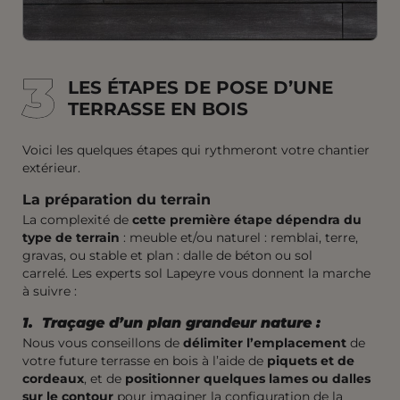
3
3
LES ÉTAPES DE POSE D’UNE
TERRASSE EN BOIS
Voici les quelques étapes qui rythmeront votre chantier
extérieur.
La préparation du terrain
La complexité de
cette première étape dépendra du
type de terrain
: meuble et/ou naturel : remblai, terre,
gravas, ou stable et plan : dalle de béton ou sol
carrelé. Les experts sol Lapeyre vous donnent la marche
à suivre :
1. Traçage d’un plan grandeur nature :
Nous vous conseillons de
délimiter l’emplacement
de
votre future terrasse en bois à l’aide de
piquets et de
cordeaux
, et de
positionner quelques lames ou dalles
sur le contour
pour imaginer la configuration de la