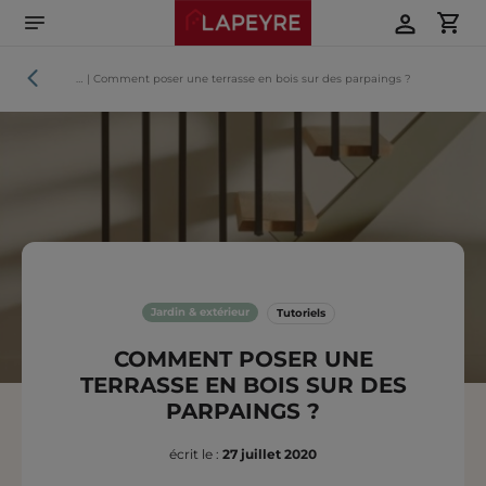
Aller
directement
au
contenu
Tutoriels
…
|
Comment poser une terrasse en bois sur des parpaings ?
Jardin & extérieur
Tutoriels
COMMENT POSER UNE
TERRASSE EN BOIS SUR DES
PARPAINGS ?
écrit le :
27 juillet 2020