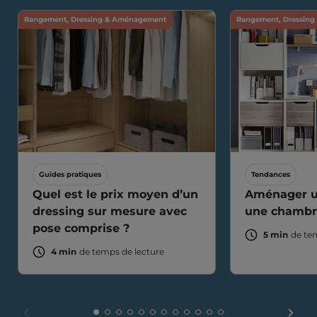
Rangement, Dressing & Aménagement
Rangement, Dressin
Guides pratiques
Tendances
Quel est le prix moyen d’un
Aménager u
dressing sur mesure avec
une chambr
pose comprise ?
5 min
de te
4 min
de temps de lecture
FAIR
FAIRE