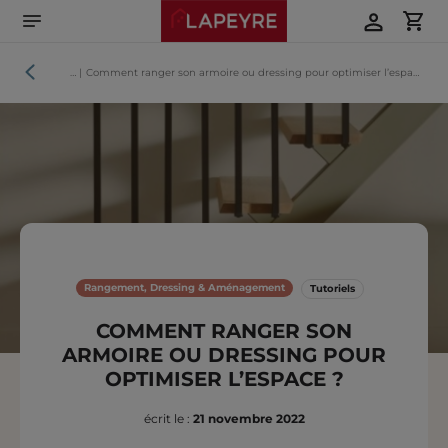
Aller
directement
au
contenu
Tutoriels
…
|
Comment ranger son armoire ou dressing pour optimiser l’espace ?
Rangement, Dressing & Aménagement
Tutoriels
COMMENT RANGER SON
ARMOIRE OU DRESSING POUR
OPTIMISER L’ESPACE ?
écrit le :
21 novembre 2022