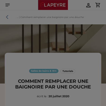
Aller
directement
au
contenu
Tutoriels
…
|
Comment remplacer une baignoire par une douche
Salles de bains & WC
Tutoriels
COMMENT REMPLACER UNE
BAIGNOIRE PAR UNE DOUCHE
écrit le :
20 juillet 2020