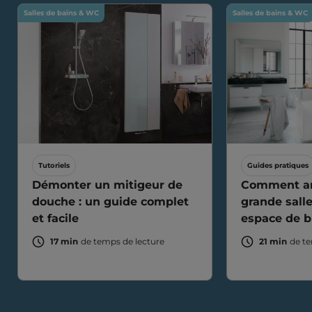
Salles de bains & WC
Salles de bains & WC
Tutoriels
Guides pratiques
Démonter un mitigeur de
Comment a
douche : un guide complet
grande sall
et facile
espace de b
17 min
de temps de lecture
21 min
de te