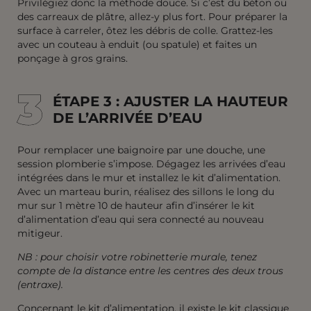
Privilégiez donc la méthode douce. Si c’est du béton ou
des carreaux de plâtre, allez-y plus fort. Pour préparer la
surface à carreler, ôtez les débris de colle. Grattez-les
avec un couteau à enduit (ou spatule) et faites un
ponçage à gros grains.
3
3
ÉTAPE 3 : AJUSTER LA HAUTEUR
DE L’ARRIVÉE D’EAU
Pour remplacer une baignoire par une douche, une
session plomberie s’impose. Dégagez les arrivées d’eau
intégrées dans le mur et installez le kit d’alimentation.
Avec un marteau burin, réalisez des sillons le long du
mur sur 1 mètre 10 de hauteur afin d’insérer le kit
d’alimentation d’eau qui sera connecté au nouveau
mitigeur.
NB : pour choisir votre robinetterie murale, tenez
compte de la distance entre les centres des deux trous
(entraxe).
Concernant le kit d’alimentation, il existe le kit classique