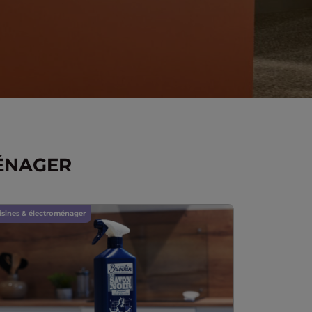
MÉNAGER
isines & électroménager