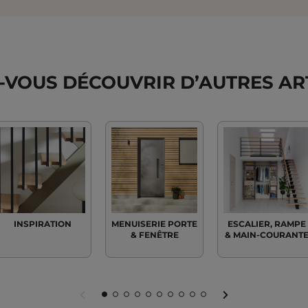
-VOUS DÉCOUVRIR D’AUTRES ART
INSPIRATION
MENUISERIE PORTE
ESCALIER, RAMPE
& FENÊTRE
& MAIN-COURANT
FAIRE
FAIRE
FAIRE
FAIRE
FAIRE
FAIRE
FAIRE
FAIRE
FAIRE
FAIRE
FAIRE
FAIRE
DÉFILER