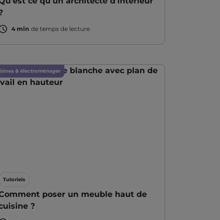
Qu’est ce qu’un architecte d’intérieur
?
4 min
de temps de lecture
isines & électroménager
Tutoriels
Comment poser un meuble haut de
cuisine ?