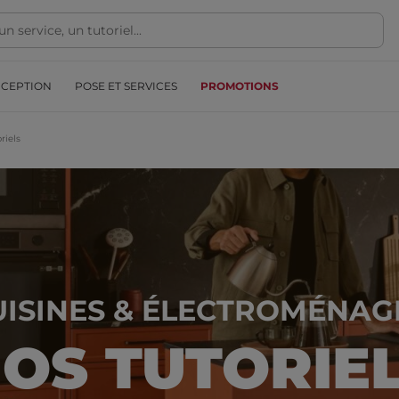
NCEPTION
POSE ET SERVICES
PROMOTIONS
riels
UISINES & ÉLECTROMÉNAG
OS TUTORIE