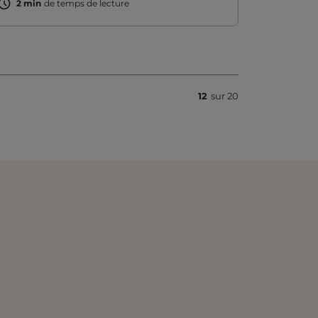
2 min
de temps de lecture
12
sur 20