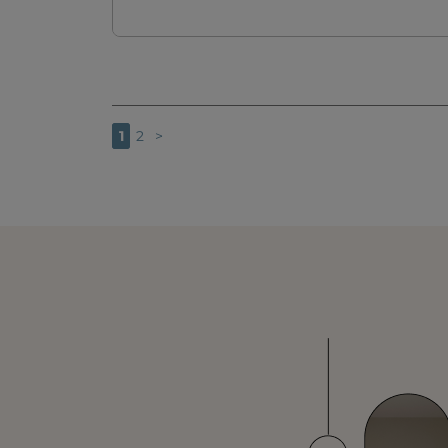
1
2
>