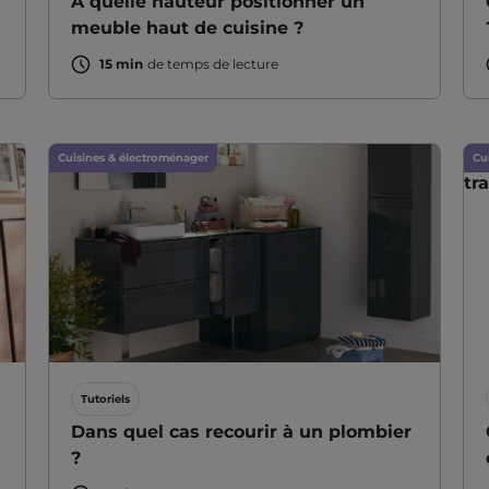
A quelle hauteur positionner un
meuble haut de cuisine ?
15 min
de temps de lecture
Cuisines & électroménager
Cu
Tutoriels
Dans quel cas recourir à un plombier
?