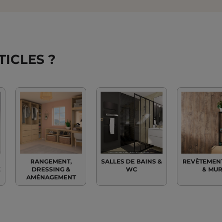
ICLES ?
RANGEMENT,
SALLES DE BAINS &
REVÊTEMEN
E
DRESSING &
WC
& MU
AMÉNAGEMENT