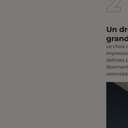
2
2
Un dr
gran
Le choix
impressio
définies p
librement
ostensib