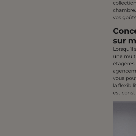
collectio
chambre.
vos goûts
Conce
sur m
Lorsqu’il 
une multi
étagères 
agencemen
vous pouv
la flexib
est const