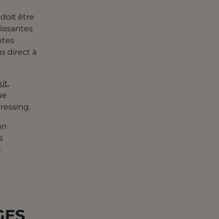
doit être
lissantes
ntes
s direct à
kit
,
ue
ressing.
un
s
e
GES