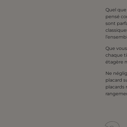
Quel que 
pensé com
sont parf
classique
l’ensembl
Que vous
chaque ti
étagère m
Ne néglig
placard s
placards
rangement