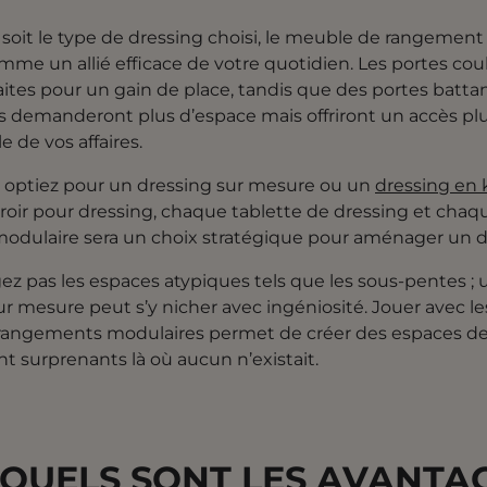
soit le type de dressing choisi, le meuble de rangement 
me un allié efficace de votre quotidien. Les portes cou
aites pour un gain de place, tandis que des portes batta
s demanderont plus d’espace mais offriront un accès plu
e de vos affaires.
 optiez pour un dressing sur mesure ou un
dressing en 
roir pour dressing, chaque tablette de dressing et chaq
odulaire sera un choix stratégique pour aménager un d
ez pas les espaces atypiques tels que les sous-pentes ; 
ur mesure peut s’y nicher avec ingéniosité. Jouer avec le
 rangements modulaires permet de créer des espaces d
 surprenants là où aucun n’existait.
QUELS SONT LES AVANTA