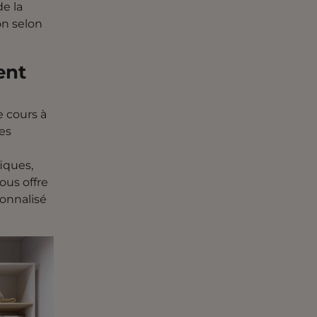
de la
n selon
ent
e cours à
es
iques,
ous offre
sonnalisé