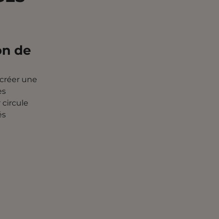
on de
 créer une
es
 circule
és