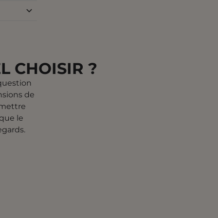
L CHOISIR ?
question
nsions de
 mettre
que le
regards.
E