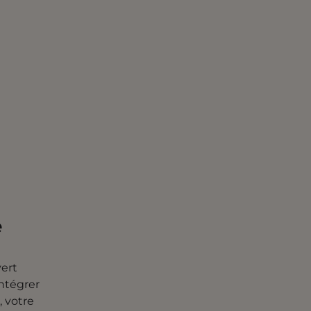
e
vert
intégrer
, votre