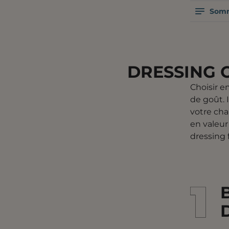
Somm
DRESSING O
Choisir e
de goût. 
votre ch
en valeur
dressing 
1
1