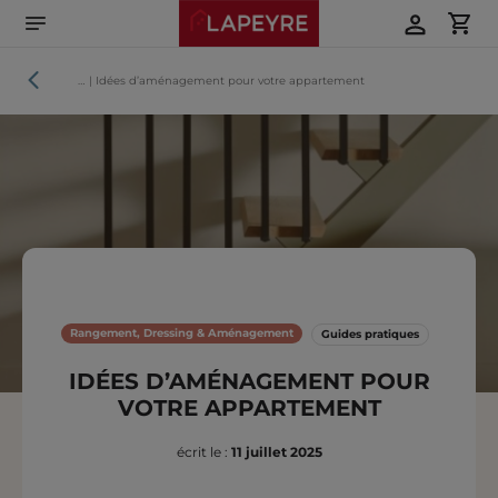
Aller
directement
au
contenu
Guides
…
|
Idées d’aménagement pour votre appartement
pratiques
Rangement, Dressing & Aménagement
Guides pratiques
IDÉES D’AMÉNAGEMENT POUR
VOTRE APPARTEMENT
écrit le :
11 juillet 2025