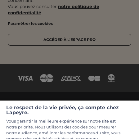
concernant.
Vous pouvez consulter
notre politique de
confidentialité
Paramétrer les cookies
ACCÉDER À L'ESPACE PRO
©2026 Lapeyre
CGV
Conditions de nos offres en cours
Le respect de la vie privée, ça compte chez
Lapeyre.
Mentions légales
La garantie Lapeyre
Contact
Vous garantir la meilleure expérience sur notre site est
Déclaration d’accessibilité : non conforme
notre priorité. Nous utilisons des cookies pour mesurer
notre audience, améliorer les performances du site, vous
Vos données et vos droits
Partenaires
proposer des publicités ciblées et un contenu