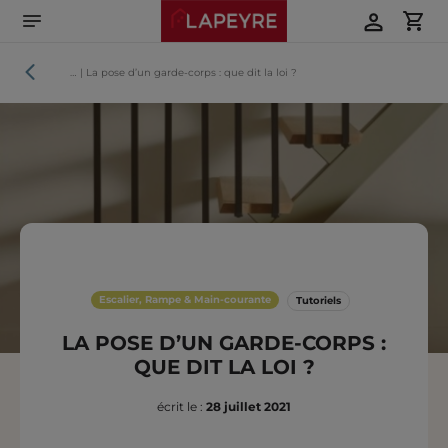
Aller
directement
au
contenu
Tutoriels
…
|
La pose d’un garde-corps : que dit la loi ?
Escalier, Rampe & Main-courante
Tutoriels
LA POSE D’UN GARDE-CORPS :
QUE DIT LA LOI ?
écrit le :
28 juillet 2021