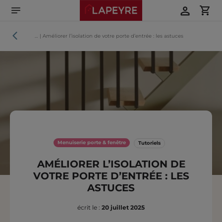
Aller
directement
au
contenu
Tutoriels
…
|
Améliorer l’isolation de votre porte d’entrée : les astuces
Menuiserie porte & fenêtre
Tutoriels
AMÉLIORER L’ISOLATION DE
VOTRE PORTE D’ENTRÉE : LES
ASTUCES
écrit le :
20 juillet 2025