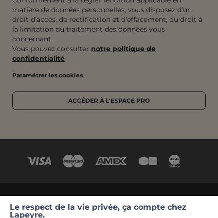
matière de données personnelles, vous disposez d’un
droit d’accès, de rectification et d’effacement, du droit à
la limitation du traitement des données vous
concernant.
Vous pouvez consulter
notre politique de
confidentialité
Paramétrer les cookies
ACCÉDER À L'ESPACE PRO
©2026 Lapeyre
CGV
Conditions de nos offres en cours
Le respect de la vie privée, ça compte chez
Lapeyre.
Mentions légales
La garantie Lapeyre
Contact