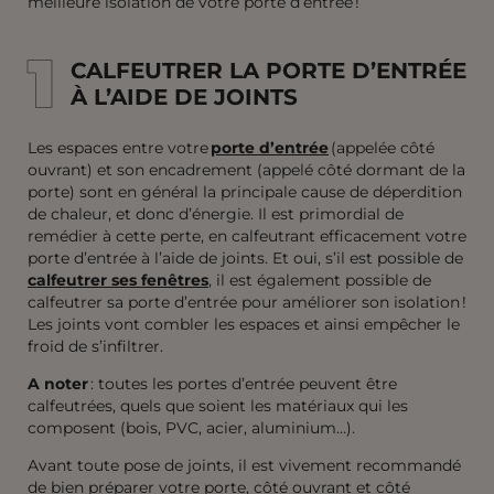
meilleure isolation de votre porte d’entrée !
1
1
CALFEUTRER LA PORTE D’ENTRÉE
À L’AIDE DE JOINTS
Les espaces entre votre
porte d’entrée
(appelée côté
ouvrant) et son encadrement (appelé côté dormant de la
porte) sont en général la principale cause de déperdition
de chaleur, et donc d’énergie. Il est primordial de
remédier à cette perte, en calfeutrant efficacement votre
porte d’entrée à l’aide de joints. Et oui, s’il est possible de
calfeutrer ses fenêtres
, il est également possible de
calfeutrer sa porte d’entrée pour améliorer son isolation !
Les joints vont combler les espaces et ainsi empêcher le
froid de s’infiltrer.
A noter
: toutes les portes d’entrée peuvent être
calfeutrées, quels que soient les matériaux qui les
composent (bois, PVC, acier, aluminium…).
Avant toute pose de joints, il est vivement recommandé
de bien préparer votre porte, côté ouvrant et côté