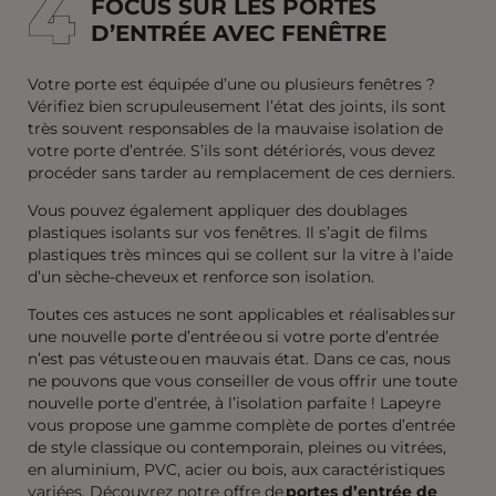
4
4
FOCUS SUR LES PORTES
D’ENTRÉE AVEC FENÊTRE
Votre porte est équipée d’une ou plusieurs fenêtres ?
Vérifiez bien scrupuleusement l’état des joints, ils sont
très souvent responsables de la mauvaise isolation de
votre porte d’entrée. S’ils sont détériorés, vous devez
procéder sans tarder au remplacement de ces derniers.
Vous pouvez également appliquer des doublages
plastiques isolants sur vos fenêtres. Il s’agit de films
plastiques très minces qui se collent sur la vitre à l’aide
d’un sèche-cheveux et renforce son isolation.
Toutes ces astuces ne sont applicables et réalisables sur
une nouvelle porte d’entrée ou si votre porte d’entrée
n’est pas vétuste ou en mauvais état. Dans ce cas, nous
ne pouvons que vous conseiller de vous offrir une toute
nouvelle porte d’entrée, à l’isolation parfaite ! Lapeyre
vous propose une gamme complète de portes d’entrée
de style classique ou contemporain, pleines ou vitrées,
en aluminium, PVC, acier ou bois, aux caractéristiques
variées. Découvrez notre offre de
portes d’entrée de