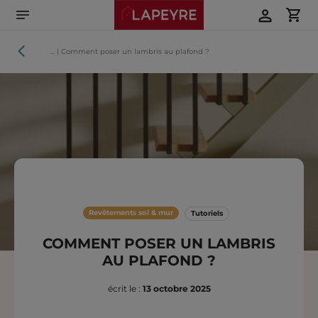
Aller
directement
au
contenu
Tutoriels
…
|
Comment poser un lambris au plafond ?
Revêtements sol & mur
Tutoriels
COMMENT POSER UN LAMBRIS
AU PLAFOND ?
écrit le :
13 octobre 2025