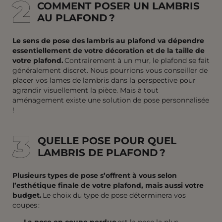
2
2
COMMENT POSER UN LAMBRIS
AU PLAFOND ?
Le sens de pose des lambris au plafond va dépendre
essentiellement de votre décoration et de la taille de
votre plafond.
Contrairement à un mur, le plafond se fait
généralement discret. Nous pourrions vous conseiller de
placer vos lames de lambris dans la perspective pour
agrandir visuellement la pièce. Mais à tout
aménagement existe une solution de pose personnalisée
!
3
3
QUELLE POSE POUR QUEL
LAMBRIS DE PLAFOND ?
Plusieurs types de pose s’offrent à vous selon
l’esthétique finale de votre plafond, mais aussi votre
budget.
Le choix du type de pose déterminera vos
coupes :
–
La pose en coupe perdue
est la pose la plus