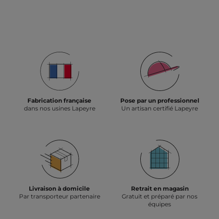
VERS
VERS
VERS
VERS
VERS
VERS
VERS
VERS
VERS
VERS
VERS
VERS
LA
LA
LA
LA
LA
LA
LA
LA
LA
LA
LA
LA
SLID
SLIDE
SLIDE
SLIDE
SLIDE
SLIDE
SLIDE
SLIDE
SLIDE
SLIDE
SLIDE
SLIDE
SUIV
PRÉCÉDENTE
1
2
3
4
5
6
7
8
9
10
Fabrication française
Pose par un professionnel
dans nos usines Lapeyre
Un artisan certifié Lapeyre
Livraison à domicile
Retrait en magasin
Par transporteur partenaire
Gratuit et préparé par nos
équipes