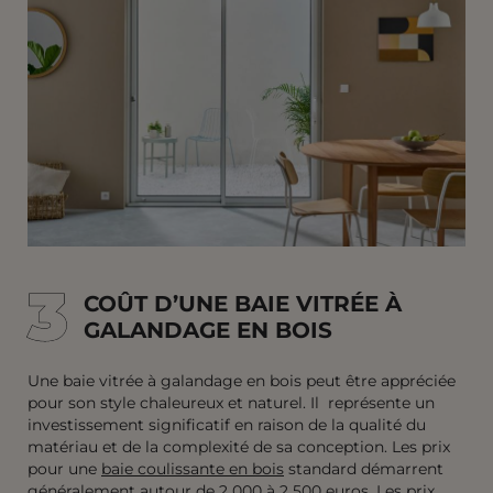
3
3
COÛT D’UNE BAIE VITRÉE À
GALANDAGE EN BOIS
Une baie vitrée à galandage en bois peut être appréciée
pour son style chaleureux et naturel. Il représente un
investissement significatif en raison de la qualité du
matériau et de la complexité de sa conception. Les prix
pour une
baie coulissante en bois
standard démarrent
généralement autour de 2 000 à 2 500 euros. Les prix