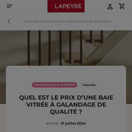
Aller
directement
au
contenu
Tutoriels
…
|
Quel est le prix d’une baie vitrée à galandage de qualité ?
Menuiserie porte & fenêtre
Tutoriels
QUEL EST LE PRIX D’UNE BAIE
VITRÉE À GALANDAGE DE
QUALITÉ ?
écrit le :
31 juillet 2024