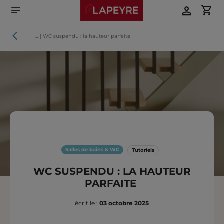
Aller
directement
au
contenu
Tutoriels
…
|
WC suspendu : la hauteur parfaite
Salles de bains & WC
Tutoriels
WC SUSPENDU : LA HAUTEUR
PARFAITE
écrit le :
03 octobre 2025