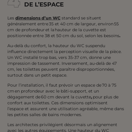
4
4
DE L’ESPACE
Les
dimensions d’un WC
standard se situent
généralement entre 35 et 40 cm de largeur, environ 55
cm de profondeur et la hauteur de la cuvette est
positionnée entre 38 et 50 cm du sol, selon les besoins
.
Au-delà du confort, la hauteur du WC suspendu
influence directement la perception visuelle de la pièce.
Un WC installé trop bas, vers 35-37 cm, donne une
impression de tassement. Inversement, au-delà de 47
cm, les toilettes peuvent paraître disproportionnées,
surtout dans un petit espace.
Pour l’installation, il faut prévoir un espace de 70 à 75
cm en profondeur avec le bâti-support, et un
dégagement de 60 cm devant la cuvette
,
pour plus de
confort aux toilettes. Ces dimensions optimisent
l’espace et assurent une utilisation agréable, même dans
les petites salles de bains modernes.
Les architectes privilégient désormais un alignement
avec les autres équipements. Une hauteur du WC