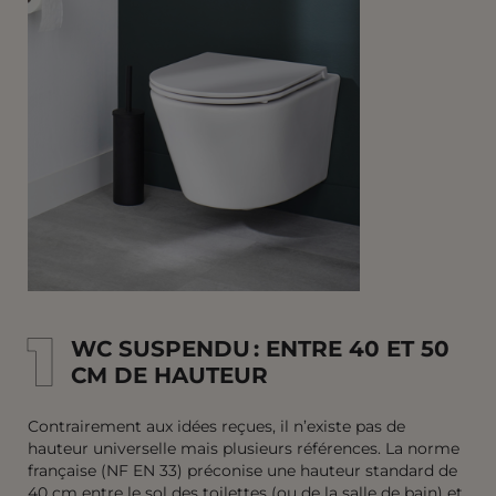
1
1
WC SUSPENDU : ENTRE 40 ET 50
CM DE HAUTEUR
Contrairement aux idées reçues, il n’existe pas de
hauteur universelle mais plusieurs références. La norme
française (NF EN 33) préconise une hauteur standard de
40 cm entre le sol des toilettes (ou de la salle de bain) et