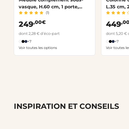
vasque, H.60 cm, 1 porte,
L.35 cm, 
(1)
décor verni laqué FORMEO
laqué F
,00€
,0
249
449
dont 2,28 € d’éco-part
dont 5,20 € 
+7
+7
Voir toutes les options
Voir toutes l
INSPIRATION ET CONSEILS