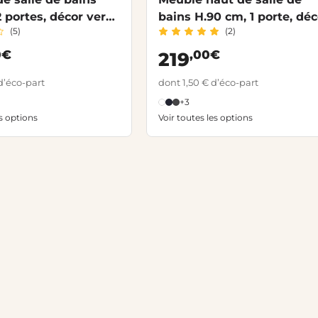
2 portes, décor verni
bains H.90 cm, 1 porte, déc
(5)
(2)
ORMEO
uni FORMEO
0€
,00€
219
d’éco-part
dont 1,50 € d’éco-part
+3
es options
Voir toutes les options