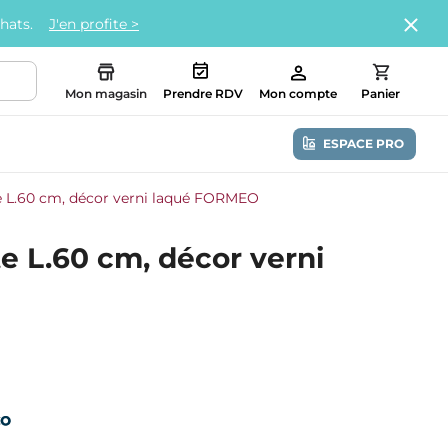
chats.
J'en profite >
Mon magasin
Prendre RDV
Mon compte
Panier
ESPACE PRO
te L.60 cm, décor verni laqué FORMEO
te L.60 cm, décor verni