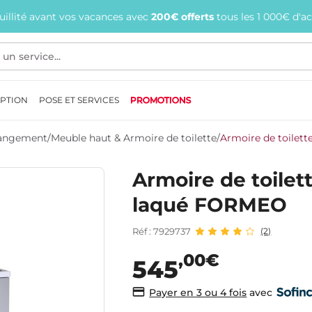
quillité avant vos vacances avec
200€ offerts
tous les 1 000€ d'a
EPTION
POSE ET SERVICES
PROMOTIONS
 Rangement
/
Meuble haut & Armoire de toilette
/
Armoire de toilet
Armoire de toilet
laqué FORMEO
Réf : 7929737
(2)
,00€
545
avec
Payer en 3 ou 4 fois