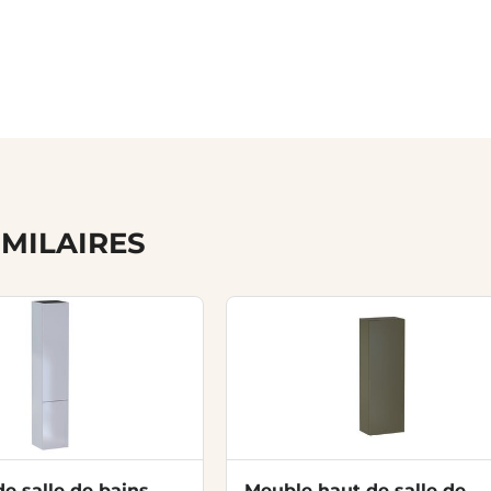
IMILAIRES
e salle de bains
Meuble haut de salle de