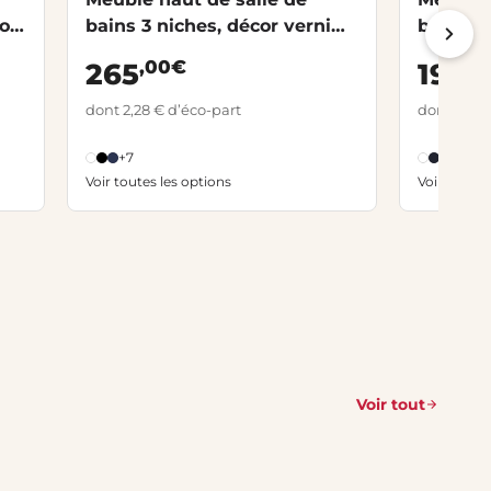
or
bains 3 niches, décor verni
bains 3 
laqué FORMEO
FORME
,00€
,0
265
199
dont 2,28 € d’éco-part
dont 1,50 
+7
+3
Voir toutes les options
Voir toutes
Voir tout