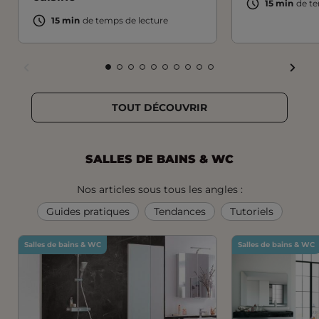
15 min
de te
15 min
de temps de lecture
FAIR
FAIRE
FAIRE
FAIRE
FAIRE
FAIRE
FAIRE
FAIRE
FAIRE
FAIRE
FAIRE
FAIRE
DÉFI
DÉFILER
DÉFILER
DÉFILER
DÉFILER
DÉFILER
DÉFILER
DÉFILER
DÉFILER
DÉFILER
DÉFILER
DÉFILER
VERS
VERS
VERS
VERS
VERS
VERS
VERS
VERS
VERS
VERS
VERS
VERS
LA
TOUT DÉCOUVRIR
LA
LA
LA
LA
LA
LA
LA
LA
LA
LA
LA
SLID
SLIDE
SLIDE
SLIDE
SLIDE
SLIDE
SLIDE
SLIDE
SLIDE
SLIDE
SLIDE
SLIDE
SUIV
PRÉCÉDENTE
1
2
3
4
5
6
7
8
9
10
SALLES DE BAINS & WC
Nos articles sous tous les angles :
Guides pratiques
Tendances
Tutoriels
Salles de bains & WC
Salles de bains & WC