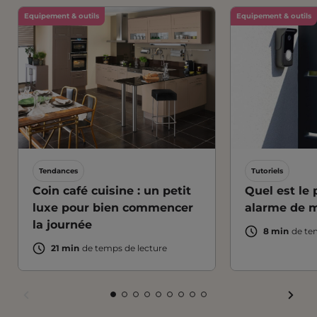
Equipement & outils
Equipement & outils
Tendances
Tutoriels
Coin café cuisine : un petit
Quel est le 
luxe pour bien commencer
alarme de m
la journée
8 min
de te
21 min
de temps de lecture
FAIR
FAIRE
FAIRE
FAIRE
FAIRE
FAIRE
FAIRE
FAIRE
FAIRE
FAIRE
FAIRE
DÉFI
DÉFILER
DÉFILER
DÉFILER
DÉFILER
DÉFILER
DÉFILER
DÉFILER
DÉFILER
DÉFILER
DÉFILER