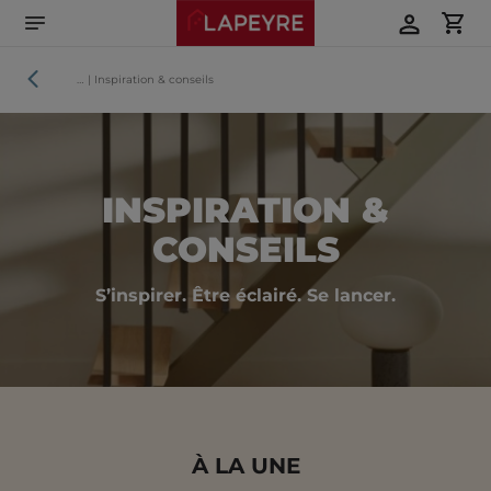
Aller
directement
au
contenu
Accueil
…
|
Inspiration & conseils
INSPIRATION &
CONSEILS
S’inspirer. Être éclairé. Se lancer.
À LA UNE