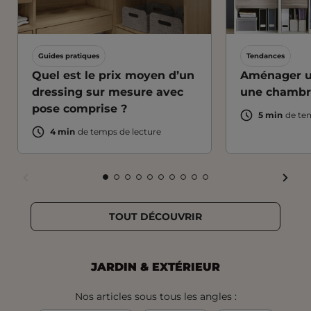
Guides pratiques
Tendances
Quel est le prix moyen d’un
Aménager u
dressing sur mesure avec
une chambr
pose comprise ?
5 min
de te
4 min
de temps de lecture
FAIR
FAIRE
FAIRE
FAIRE
FAIRE
FAIRE
FAIRE
FAIRE
FAIRE
FAIRE
FAIRE
FAIRE
DÉFI
DÉFILER
DÉFILER
DÉFILER
DÉFILER
DÉFILER
DÉFILER
DÉFILER
DÉFILER
DÉFILER
DÉFILER
DÉFILER
VERS
VERS
VERS
VERS
VERS
VERS
VERS
VERS
VERS
VERS
VERS
VERS
LA
TOUT DÉCOUVRIR
LA
LA
LA
LA
LA
LA
LA
LA
LA
LA
LA
SLID
SLIDE
SLIDE
SLIDE
SLIDE
SLIDE
SLIDE
SLIDE
SLIDE
SLIDE
SLIDE
SLIDE
SUIV
PRÉCÉDENTE
1
2
3
4
5
6
7
8
9
10
JARDIN & EXTÉRIEUR
Nos articles sous tous les angles :