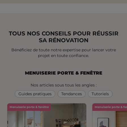
LA
LA
LA
SLID
SLIDE
SLIDE
SLIDE
SLIDE
SUIV
PRÉCÉDENTE
1
2
3
TOUS NOS CONSEILS POUR RÉUSSIR
SA RÉNOVATION
Bénéficiez de toute notre expertise pour lancer votre
projet en toute confiance.
MENUISERIE PORTE & FENÊTRE
Nos articles sous tous les angles :
Guides pratiques
Tendances
Tutoriels
Menuiserie porte & fenêtre
Menuiserie porte & fe