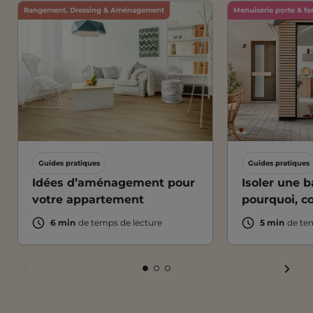
Rangement, Dressing & Aménagement
Menuiserie porte & fe
Guides pratiques
Guides pratiques
Idées d’aménagement pour
Isoler une ba
votre appartement
pourquoi, 
6 min
de temps de lecture
5 min
de te
FAIR
FAIRE
FAIRE
FAIRE
FAIRE
DÉFI
DÉFILER
DÉFILER
DÉFILER
DÉFILER
VERS
VERS
VERS
VERS
VERS
LA
LA