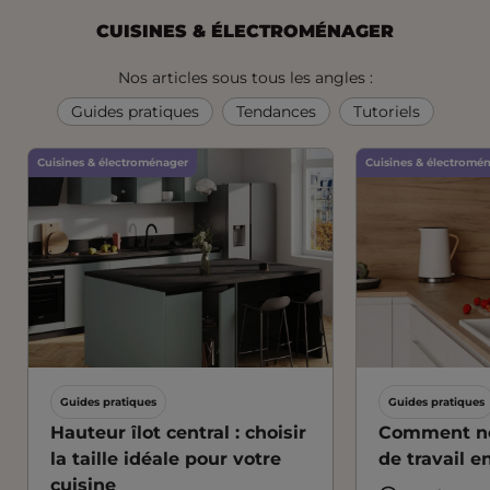
PRÉCÉDENTE
1
2
3
4
5
6
7
8
9
10
CUISINES & ÉLECTROMÉNAGER
Nos articles sous tous les angles :
Guides pratiques
Tendances
Tutoriels
Cuisines & électroménager
Cuisines & électromé
Guides pratiques
Guides pratiques
Hauteur îlot central : choisir
Comment ne
la taille idéale pour votre
de travail e
cuisine