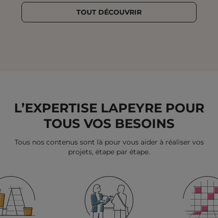
VERS
VERS
VERS
VERS
VERS
VERS
VERS
VERS
VERS
VERS
VERS
LA
TOUT DÉCOUVRIR
LA
LA
LA
LA
LA
LA
LA
LA
LA
LA
SLID
SLIDE
SLIDE
SLIDE
SLIDE
SLIDE
SLIDE
SLIDE
SLIDE
SLIDE
SLIDE
SUIV
PRÉCÉDENTE
1
2
3
4
5
6
7
8
9
L’EXPERTISE LAPEYRE POUR
TOUS VOS BESOINS
Tous nos contenus sont là pour vous aider à réaliser vos
projets, étape par étape.