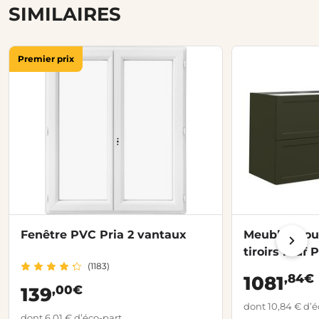
SIMILAIRES
Premier prix
Fenêtre PVC Pria 2 vantaux
Meubles sou
tiroirs mdf 
(1183)
,84€
1081
,00€
139
dont 10,84 € d’é
dont 6,01 € d’éco-part