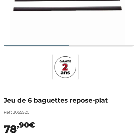
Jeu de 6 baguettes repose-plat
Réf : 3055920
,90€
78