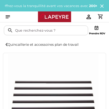
ez-vous la tranquillité avant vos vacances avec
200€ offerts
tous
Prendre RDV
Quincaillerie et accessoires plan de travail