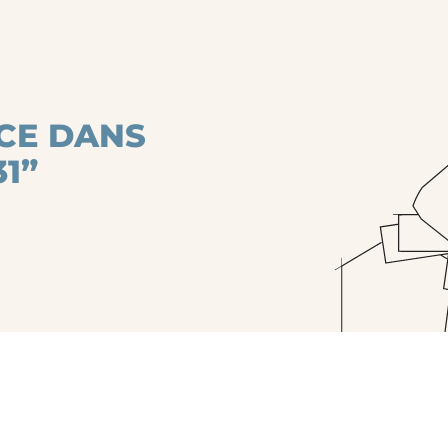
CE DANS
1”