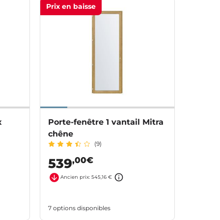
Prix en baisse
x
Porte-fenêtre 1 vantail Mitra
chêne
(9)
,00€
539
Ancien prix: 545,16 €
7 options disponibles