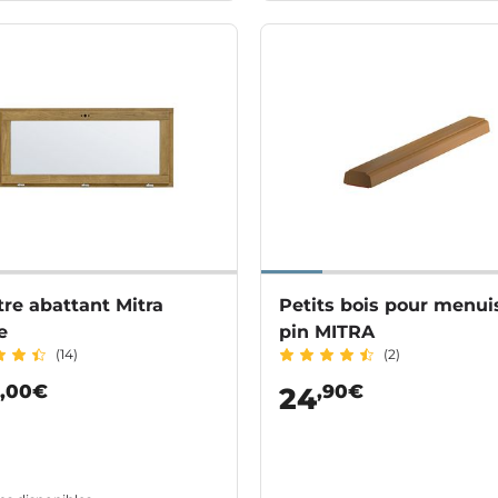
re abattant Mitra
Petits bois pour menui
e
pin MITRA
(14)
(2)
,00€
,90€
24