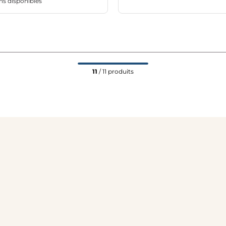
ns disponibles
11
/ 11 produits