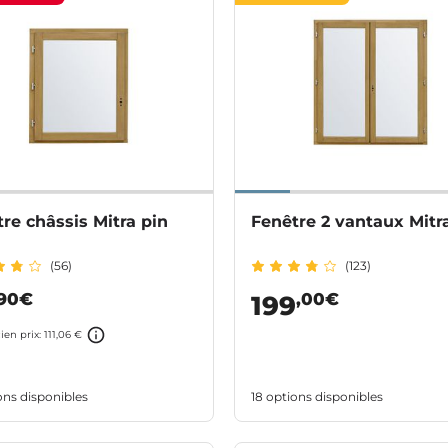
re châssis Mitra pin
Fenêtre 2 vantaux Mitr
(56)
(123)
,90€
,00€
199
ien prix: 111,06 €
ons disponibles
18 options disponibles