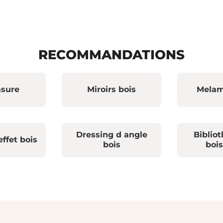
RECOMMANDATIONS
asure
Miroirs bois
Melam
Dressing d angle
Biblio
effet bois
bois
bois