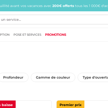
quillité avant vos vacances avec
200€ offerts
tous les 1 000€ d'a
EPTION
POSE ET SERVICES
PROMOTIONS
Profondeur
Gamme de couleur
Type d'ouvert
n baisse
Premier prix