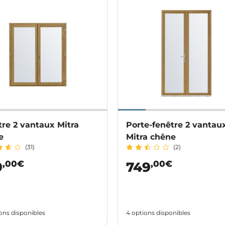
re 2 vantaux Mitra
Porte-fenêtre 2 vantau
e
Mitra chêne
(31)
(2)
,00€
,00€
9
749
ons disponibles
4 options disponibles