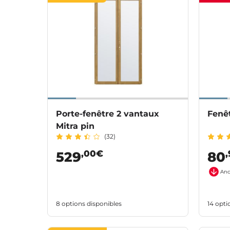
Porte-fenêtre 2 vantaux
Fenêt
Mitra pin
(32)
,00€
529
80
Anc
8 options disponibles
14 opti