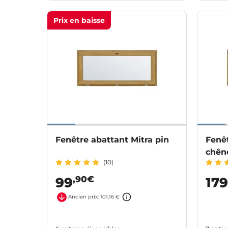
Prix en baisse
Fenêtre abattant Mitra pin
Fenêt
chên
(10)
,90€
99
179
Ancien prix: 101,16 €