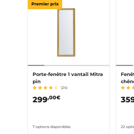
Premier prix
Porte-fenêtre 1 vantail Mitra
Fenêt
pin
chên
(24)
,00€
299
35
7 options disponibles
22 opti