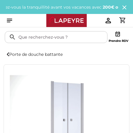
vous la tranquillité avant vos vacances avec
200€ offerts
tous les
Prendre RDV
Porte de douche battante