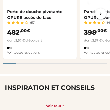
Porte de douche pivotante
Paroi de ret
OPURE accès de face
OPURE pour 
(57)
(4
,00€
,00€
482
398
dont 2,57 € d’éco-part
dont 2,57 € d’éc
Voir toutes les options
Voir toutes les op
INSPIRATION ET CONSEILS
Voir tout