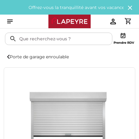
Offrez-vous la tranquillité avant vos vacances avec
200€ off
Prendre RDV
Porte de garage enroulable