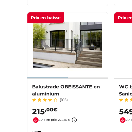
Prix en baisse
Prix e
Balustrade OBEISSANTE en
WC b
aluminium
Sani
(105)
,00€
215
54
Ancien prix: 228,16 €
Anc