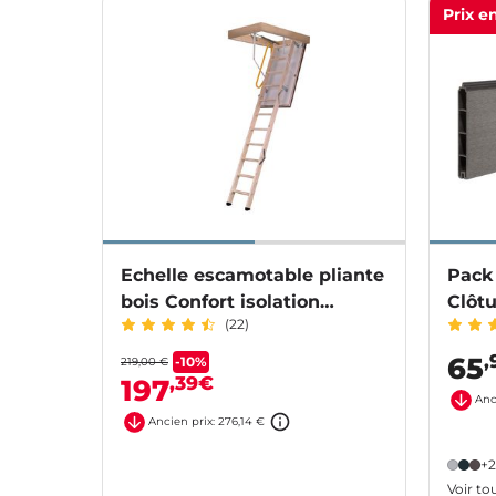
Prix e
Echelle escamotable pliante
Pack
bois Confort isolation
Clôtu
(22)
renforcée
,
65
-10%
219,00 €
,39€
197
Anc
Ancien prix: 276,14 €
+2
Voir to