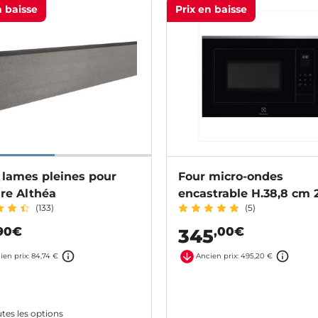
n baisse
Prix en baisse
 lames pleines pour
Four micro-ondes
re Althéa
encastrable H.38,8 cm 
(133)
(5)
ELECTROLUX
90€
,00€
345
ien prix: 84,74 €
Ancien prix: 495,20 €
utes les options