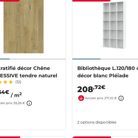
tratifié décor Chêne
Bibliothèque L.120/180
ESSIVE tendre naturel
décor blanc Pléiade
(12)
,72€
208
64€
2
/ m
Ancien prix: 271,10 €
ien prix: 55,26 €
2 options disponibles