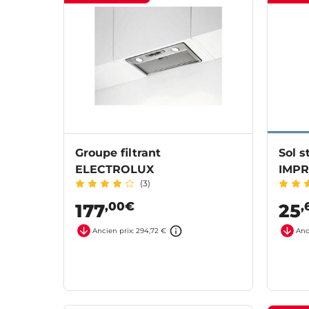
Groupe filtrant
Sol s
ELECTROLUX
IMPR
(3)
,00€
,
177
25
Ancien prix: 294,72 €
Anc