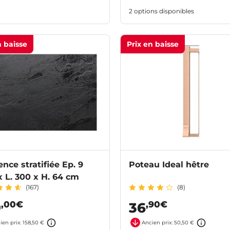
2 options disponibles
n baisse
Prix en baisse
nce stratifiée Ep. 9
Poteau Ideal hêtre
 L. 300 x H. 64 cm
(167)
(8)
,00€
,90€
9
36
ien prix: 158,50 €
Ancien prix: 50,50 €