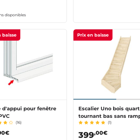
ns disponibles
n baisse
Prix en baisse
 d'appui pour fenêtre
Escalier Uno bois quart
 PVC
tournant bas sans ram
(16)
(1)
90€
,00€
399