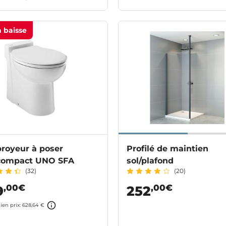
n baisse
royeur à poser
Profilé de maintien
compact UNO SFA
sol/plafond
(32)
(20)
,00€
,00€
9
252
ien prix: 628,64 €