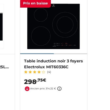
Prix en baisse
Table induction noir 3 foyers
25L
Electrolux MIT60336C
(4)
,75€
298
Ancien prix: 314,32 €