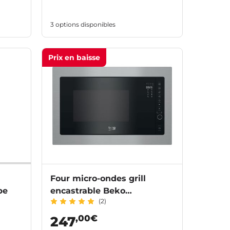
3 options disponibles
Prix en baisse
Four micro-ondes grill
pe
encastrable Beko
(2)
BMGB25332BG
,00€
247