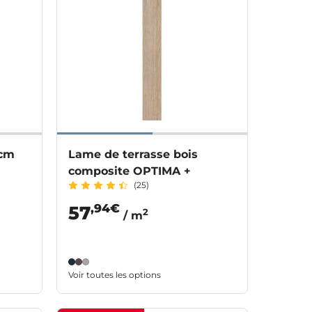
 cm
Lame de terrasse bois
composite OPTIMA +
(25)
,94€
57
2
/ m
Voir toutes les options