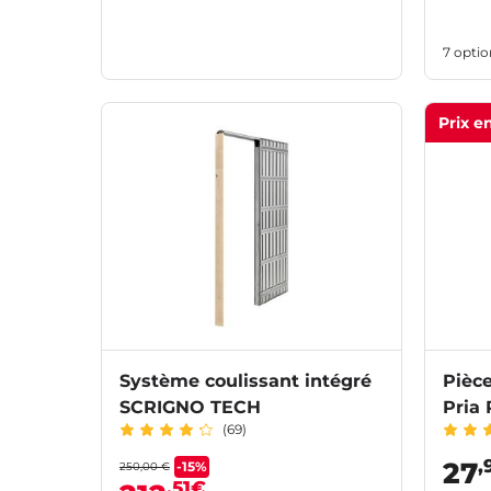
7 optio
Prix e
Système coulissant intégré
Pièce
SCRIGNO TECH
Pria
(69)
,
27
-15%
250,00 €
,51€