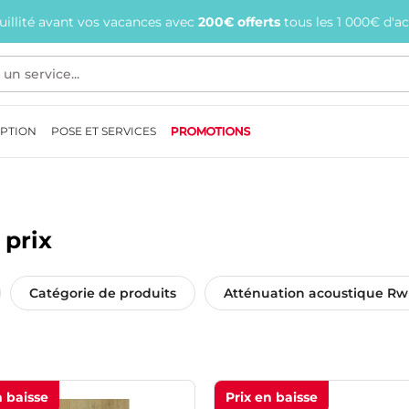
quillité avant vos vacances avec
200€ offerts
tous les 1 000€ d'a
EPTION
POSE ET SERVICES
PROMOTIONS
 prix
Catégorie de produits
Atténuation acoustique Rw
n baisse
Prix en baisse