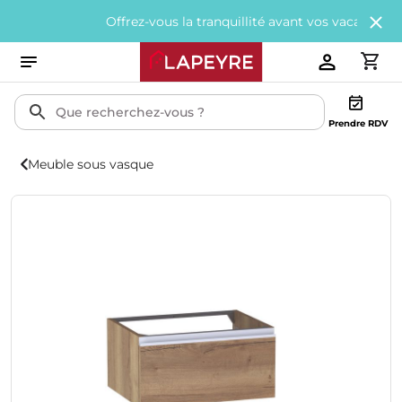
Offrez-vous la tranquillité avant vos vacances avec
200
Prendre RDV
Meuble sous vasque