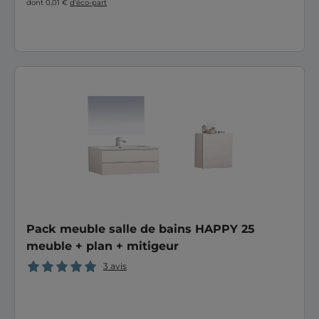
dont 0,01 €
d’éco-part
Pack meuble salle de bains HAPPY 25
meuble + plan + mitigeur
3 avis