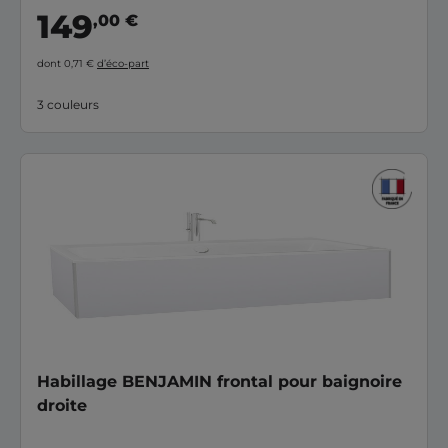
colonne push et une 1/2 colonne avec poignée, pour un rendu
149
,00 €
plus esthétique.
dont 0,71 €
d’éco-part
3 couleurs
Habillage BENJAMIN frontal pour baignoire
droite