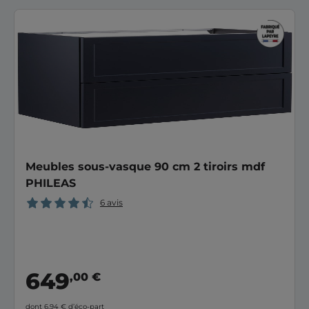
Meubles sous-vasque 90 cm 2 tiroirs mdf
PHILEAS
6 avis
649
,00 €
dont 6,94 €
d’éco-part