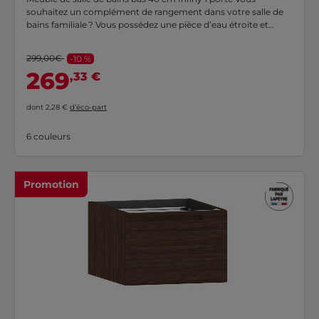
souhaitez un complément de rangement dans votre salle de
bains familiale ? Vous possédez une pièce d’eau étroite et
désirez y intégrer un petit meuble ? Robuste et fabriqué en
France, le meuble bas 40 cm Infiny est celui qu’il vous faut. Il
299,00€
-10 %
est, de plus, disponible en 9 finitions, pour satisfaire toutes vos
269
,33 €
envies !
dont 2,28 €
d’éco-part
6 couleurs
Promotion