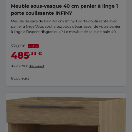
Meuble sous-vasque 40 cm panier à linge 1
porte coulissante INFINY
Meuble de salle de bain 40 cm Infiny 1 porte coulissante avec
panier à linge Vous souhaitez vous débarrasser de votre panier
à linge à l’aspect disgracieux ? Le meuble de salle de bain 40
cm Infiny est la solution. Ce petit meuble, doté d’une porte
coulissante, contient en effet un panier à linge intégré. Facile à
539,00€
-10 %
prendre en main, il se coordonne avec les autres meubles de
485
,33 €
la gamme Infiny.
dont 2,28 €
d’éco-part
6 couleurs