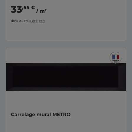
33
,55 €
/ m²
dont 0,03 €
d’éco-part
Carrelage mural METRO