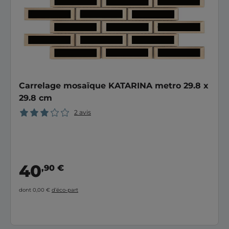
Carrelage mosaïque KATARINA metro 29.8 x
29.8 cm
2 avis
40
,90 €
dont 0,00 €
d’éco-part