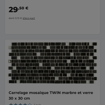
29
,50 €
dont 0,13 €
d’éco-part
Carrelage mosaïque TWIN marbre et verre
30 x 30 cm
1 avis