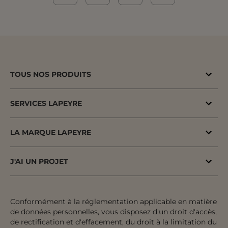
TOUS NOS PRODUITS
Bons plans
SERVICES LAPEYRE
Menuiserie porte & fenêtre
MaPrimeAdapt'
Cuisine & Electroménager
LA MARQUE LAPEYRE
MaPrimeRenov'
Salle de bains & WC
Lapeyre depuis 1931
Conseil à domicile
J'AI UN PROJET
Escalier, Rampe & Main-courante
Fiers d'être fabricants & distributeurs
Conseil en magasin
Votre projet pas à pas
Rangement, Dressing & Aménagement
Fabrication française
Atelier
Inspiration & Tendances
Conformément à la réglementation applicable en matière
Jardin & Extérieur
Engagements pour tous
de données personnelles, vous disposez d'un droit d'accès,
Financement
Préparer mon projet
Revêtement sol & mur
de rectification et d'effacement, du droit à la limitation du
Développement durable