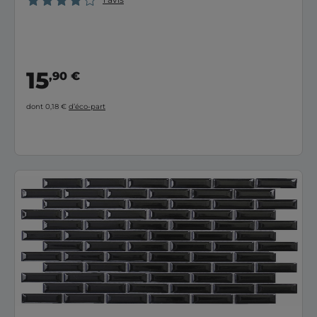
15
,90 €
dont 0,18 €
d’éco-part