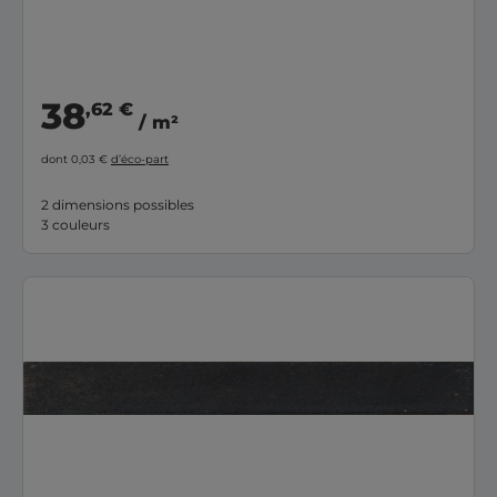
38
,62 €
/ m²
dont 0,03 €
d’éco-part
2 dimensions possibles
3 couleurs