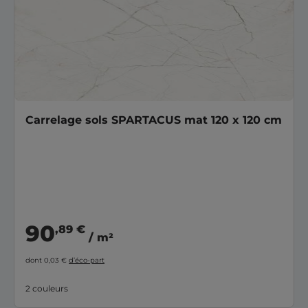
Carrelage sols SPARTACUS mat 120 x 120 cm
90
,89 €
/ m²
dont 0,03 €
d’éco-part
2 couleurs