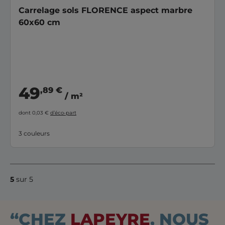
Carrelage sols FLORENCE aspect marbre
60x60 cm
49
,89 €
/ m²
dont 0,03 €
d’éco-part
3 couleurs
5
sur 5
“CHEZ
LAPEYRE
, NOUS