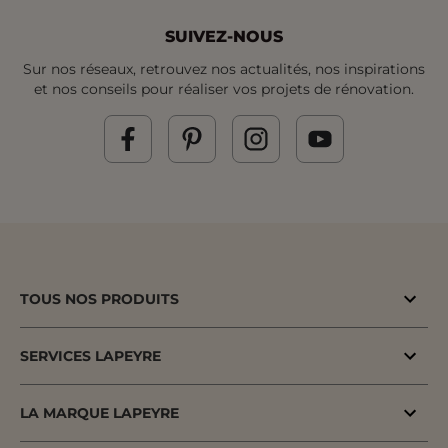
SUIVEZ-NOUS
Sur nos réseaux, retrouvez nos actualités, nos inspirations
et nos conseils pour réaliser vos projets de rénovation.
TOUS NOS PRODUITS
Bons plans
SERVICES LAPEYRE
Menuiserie porte & fenêtre
MaPrimeAdapt'
Cuisine & Electroménager
LA MARQUE LAPEYRE
MaPrimeRenov'
Salle de bains & WC