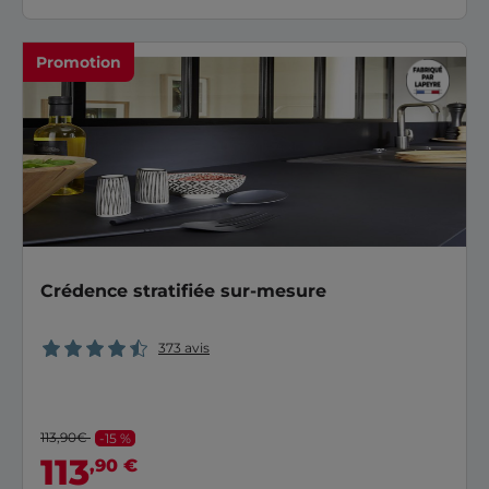
Promotion
Crédence stratifiée sur-mesure
373 avis
113,90€
-15 %
113
,90 €