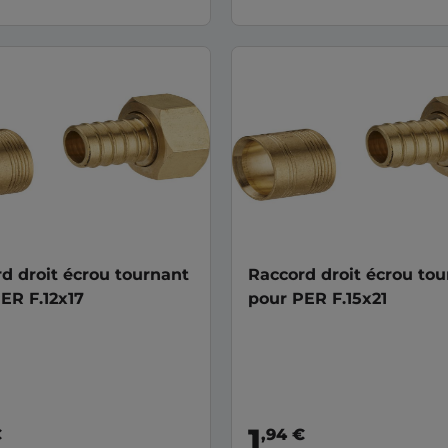
d droit écrou tournant
Raccord droit écrou to
ER F.12x17
pour PER F.15x21
1
€
,94 €