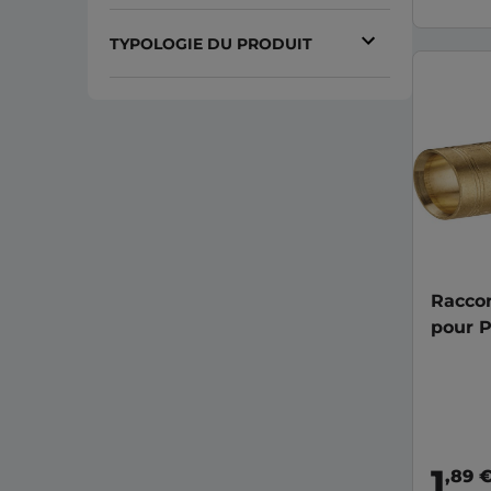
STANDARD
(6)
TYPOLOGIE DU PRODUIT
Raccord
(3)
Coude
(2)
Vanne
(1)
Raccor
pour P
1
,89 