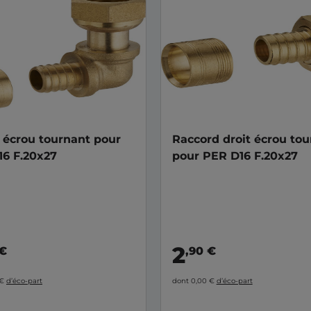
écrou tournant pour
Raccord droit écrou to
6 F.20x27
pour PER D16 F.20x27
2
 €
,90 €
 €
d’éco-part
dont 0,00 €
d’éco-part