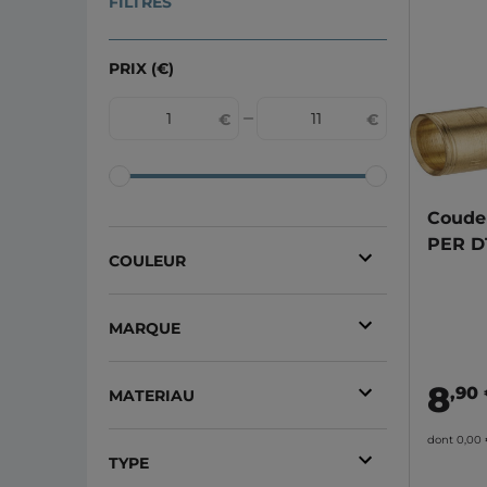
FILTRES
PRIX (€)
Coude 
PER D1
COULEUR
Laiton
(6)
MARQUE
Noyon et Thiebault
(6)
8
,90
MATERIAU
Per
(6)
dont 0,00
TYPE