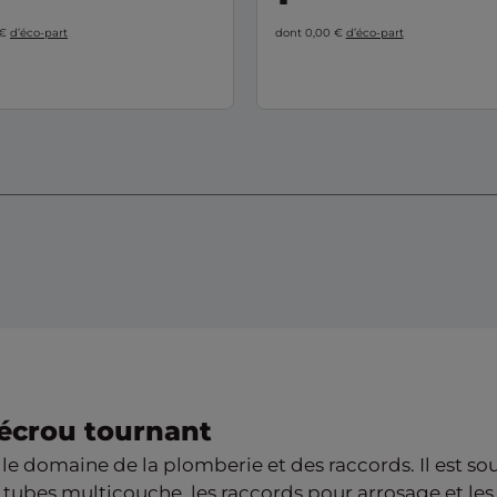
 €
d’éco-part
dont 0,00 €
d’éco-part
écrou tournant
le domaine de la plomberie et des raccords. Il est so
es tubes multicouche, les raccords pour arrosage et 