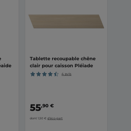
e
Tablette recoupable chêne
éaide
clair pour caisson Pléiade
4 avis
55
,90 €
dont 1,50 €
d’éco-part