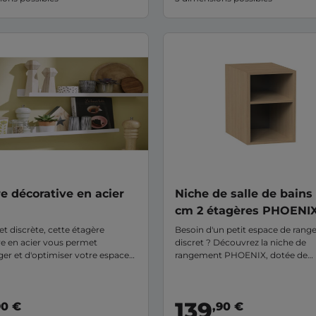
e décorative en acier
Niche de salle de bains
cm 2 étagères PHOENI
t discrète, cette étagère
Besoin d'un petit espace de ran
ve en acier vous permet
discret ? Découvrez la niche de
er et d'optimiser votre espace
rangement PHOENIX, dotée de
ent. En acier finition epoxy,
rangements ouverts pour une faci
ès facile à installer.
d'accès. Elle apportera un côté d
moderne et épuré à votre salle de
139
90 €
,90 €