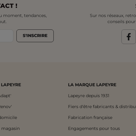
ACT !
 du moment, tendances,
Sur nos réseaux, retro
out.
conseils pour
S'INSCRIRE
 LAPEYRE
LA MARQUE LAPEYRE
dapt'
Lapeyre depuis 1931
enov'
Fiers d'être fabricants & distrib
domicile
Fabrication française
n magasin
Engagements pour tous