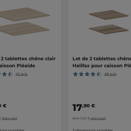
 2 tablettes chêne clair
Lot de 2 tablettes chên
aisson Pléaide
Halifax pour caisson Pl
45 avis
48 avis
17
0 €
,90 €
 €
d’éco-part
dont 0,22 €
d’éco-part
ions possibles
3 dimensions possibles