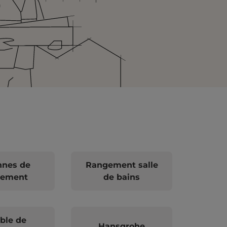
nnes de
Rangement salle
gement
de bains
ble de
Hansgrohe