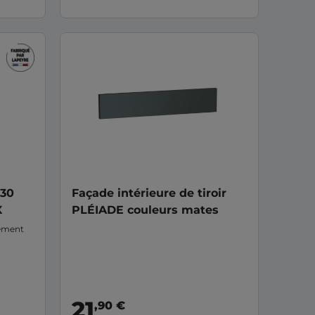
 30
Façade intérieure de tiroir
X
PLÉIADE couleurs mates
gement
lité
esign
 bains.
21
,90 €