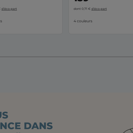
€
d’éco-part
dont 0,71 €
d’éco-part
rs
4 couleurs
US
ANCE DANS