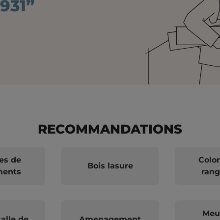
931”
RECOMMANDATIONS
es de
Colo
Bois lasure
ments
ran
Meu
alle de
Amenagement