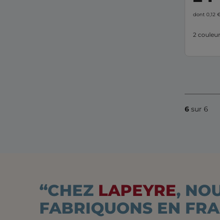
dont 0,12 
2 couleu
6
sur 6
“CHEZ
LAPEYRE
, NO
FABRIQUONS EN FR