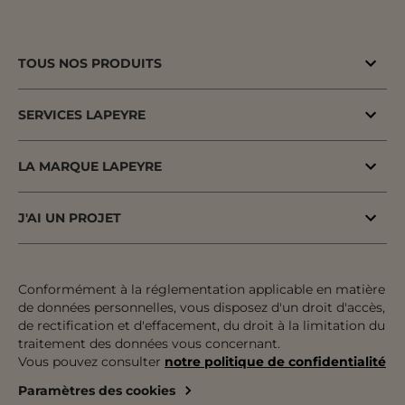
TOUS NOS PRODUITS
Bons plans
SERVICES LAPEYRE
Menuiserie porte & fenêtre
MaPrimeAdapt'
Cuisine & Electroménager
LA MARQUE LAPEYRE
MaPrimeRenov'
Salle de bains & WC
Lapeyre depuis 1931
Conseil à domicile
J'AI UN PROJET
Escalier, Rampe & Main-courante
Fiers d'être fabricants & distributeurs
Conseil en magasin
Votre projet pas à pas
Rangement, Dressing & Aménagement
Fabrication française
Atelier
Inspiration & Tendances
Conformément à la réglementation applicable en matière
Jardin & Extérieur
Engagements pour tous
de données personnelles, vous disposez d'un droit d'accès,
Financement
Préparer mon projet
Revêtement sol & mur
de rectification et d'effacement, du droit à la limitation du
Développement durable
traitement des données vous concernant.
Le paiement en plusieurs fois
Expertises & Tutoriels
Équipement & Outil
Vous pouvez consulter
notre politique de confidentialité
Recrutement
Le retrait des marchandises
Outils de configuration
Paramètres des cookies
Devenez franchisé