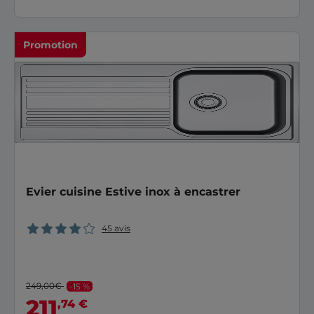
Promotion
Evier cuisine Estive inox à encastrer
45 avis
249,00€
-15 %
211
,74 €