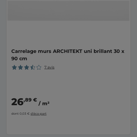
Carrelage murs ARCHITEKT uni brillant 30 x
90 cm
7 avis
26
,89 €
/ m²
dont 0,03 €
d’éco-part