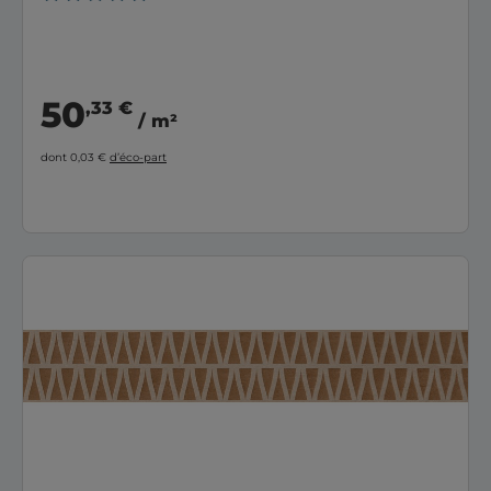
50
,33 €
/ m²
dont 0,03 €
d’éco-part