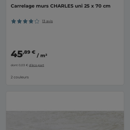
Carrelage murs CHARLES uni 25 x 70 cm
13 avis
45
,89 €
/ m²
dont 0,03 €
d’éco-part
2 couleurs