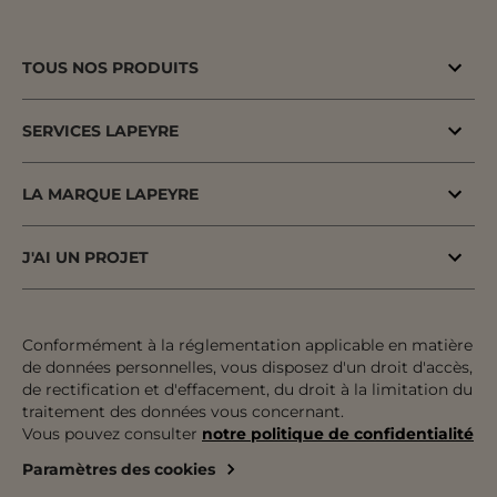
TOUS NOS PRODUITS
Bons plans
SERVICES LAPEYRE
Menuiserie porte & fenêtre
MaPrimeAdapt'
Cuisine & Electroménager
LA MARQUE LAPEYRE
MaPrimeRenov'
Salle de bains & WC
Lapeyre depuis 1931
Conseil à domicile
J'AI UN PROJET
Escalier, Rampe & Main-courante
Fiers d'être fabricants & distributeurs
Conseil en magasin
Votre projet pas à pas
Rangement, Dressing & Aménagement
Fabrication française
Atelier
Inspiration & Tendances
Conformément à la réglementation applicable en matière
Jardin & Extérieur
Engagements pour tous
de données personnelles, vous disposez d'un droit d'accès,
Financement
Préparer mon projet
Revêtement sol & mur
de rectification et d'effacement, du droit à la limitation du
Développement durable
traitement des données vous concernant.
Le paiement en plusieurs fois
Expertises & Tutoriels
Équipement & Outil
Vous pouvez consulter
notre politique de confidentialité
Recrutement
Le retrait des marchandises
Outils de configuration
Paramètres des cookies
Devenez franchisé
Livraison