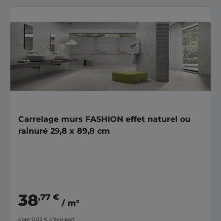
Carrelage murs FASHION effet naturel ou
rainuré 29,8 x 89,8 cm
38
,77 €
/ m²
dont 0,03 €
d’éco-part