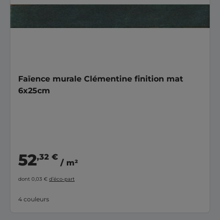
Faïence murale Clémentine finition mat
6x25cm
52
,32 €
/ m²
dont 0,03 €
d’éco-part
4 couleurs