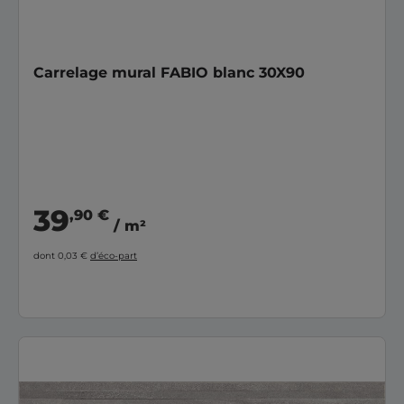
Carrelage mural FABIO blanc 30X90
39
,90 €
/ m²
dont 0,03 €
d’éco-part