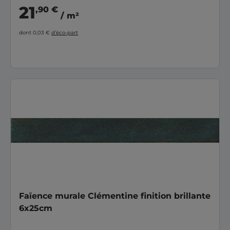
21
,90 €
/ m²
dont 0,03 €
d’éco-part
Faïence murale Clémentine finition brillante
6x25cm