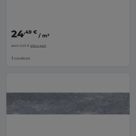
24
,49 €
/ m²
dont 0,03 €
d’éco-part
3 couleurs