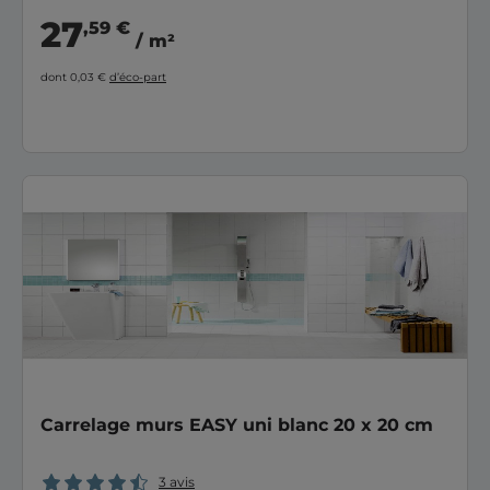
27
,59 €
/ m²
dont 0,03 €
d’éco-part
Carrelage murs EASY uni blanc 20 x 20 cm
3 avis