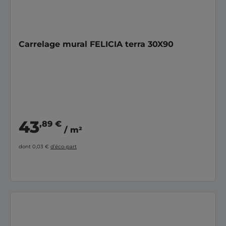
Carrelage mural FELICIA terra 30X90
43
,89 €
/ m²
dont 0,03 €
d’éco-part