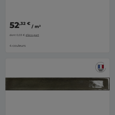
52
,32 €
/ m²
dont 0,03 €
d’éco-part
4 couleurs