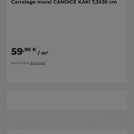
Carrelage mural CANDICE KAKI 7,3X30 cm
59
,90 €
/ m²
dont 0,03 €
d’éco-part