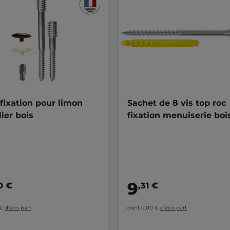
 fixation pour limon
Sachet de 8 vis top roc
lier bois
fixation menuiserie boi
9
0 €
,31 €
 €
d’éco-part
dont 0,00 €
d’éco-part