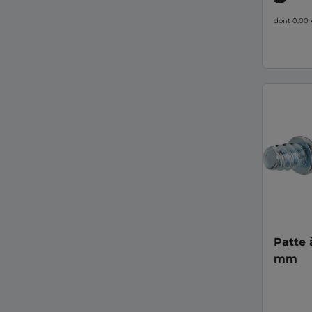
dont 0,00
Patte 
mm