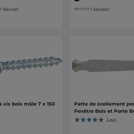
 €
d’éco-part
dont 0,00 €
d’éco-part
à vis bois mâle 7 x 150
Patte de scellement po
Fenêtre Bois et Porte Bo
Fibre de verre - Acier
2 avis