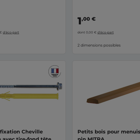
1
,00 €
 €
d’éco-part
dont 0,00 €
d’éco-part
2 dimensions possibles
 fixation Cheville
Petits bois pour menuis
 avec tire-fond tête
pin MITRA