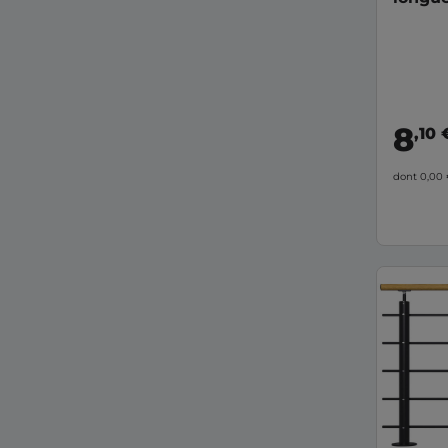
8
,10 
dont 0,00