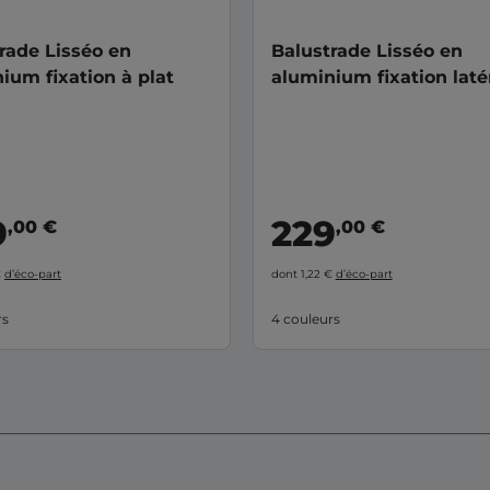
rade Lisséo en
Balustrade Lisséo en
ium fixation à plat
aluminium fixation laté
9
229
,00 €
,00 €
€
d’éco-part
dont 1,22 €
d’éco-part
rs
4 couleurs