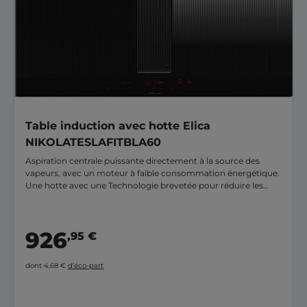
Table induction avec hotte Elica
NIKOLATESLAFITBLA60
Aspiration centrale puissante directement à la source des
vapeurs, avec un moteur à faible consommation énergétique.
Une hotte avec une Technologie brevetée pour réduire les
odeurs et éviter la condensation sur les meubles. Fonction
AutoCapture (sur certains modèles) : ajuste
automatiquement la puissance d’aspiration selon la cuisson.
926
,95 €
dont 4,68 €
d’éco-part