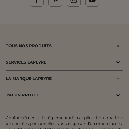
TOUS NOS PRODUITS
Bons plans
SERVICES LAPEYRE
Menuiserie porte & fenêtre
MaPrimeAdapt'
Cuisine & Electroménager
LA MARQUE LAPEYRE
MaPrimeRenov'
Salle de bains & WC
Lapeyre depuis 1931
Conseil à domicile
J'AI UN PROJET
Escalier, Rampe & Main-courante
Fiers d'être fabricants & distributeurs
Conseil en magasin
Votre projet pas à pas
Rangement, Dressing & Aménagement
Fabrication française
Atelier
Inspiration & Tendances
Conformément à la réglementation applicable en matière
Jardin & Extérieur
Engagements pour tous
de données personnelles, vous disposez d'un droit d'accès,
Financement
Préparer mon projet