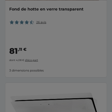
Fond de hotte en verre transparent
26 avis
81
,11 €
dont 4,08 €
d’éco-part
3 dimensions possibles