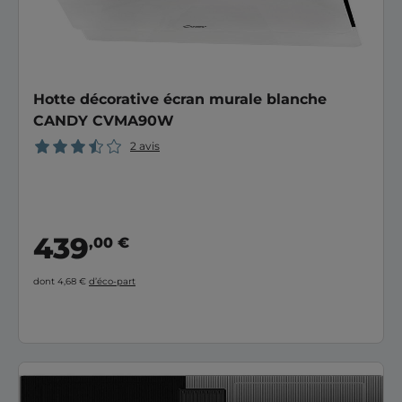
Hotte décorative écran murale blanche
CANDY CVMA90W
2 avis
439
,00 €
dont 4,68 €
d’éco-part