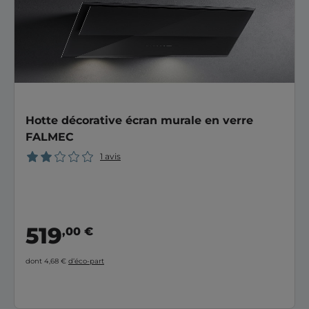
Hotte décorative écran murale en verre
FALMEC
1 avis
519
,00 €
dont 4,68 €
d’éco-part