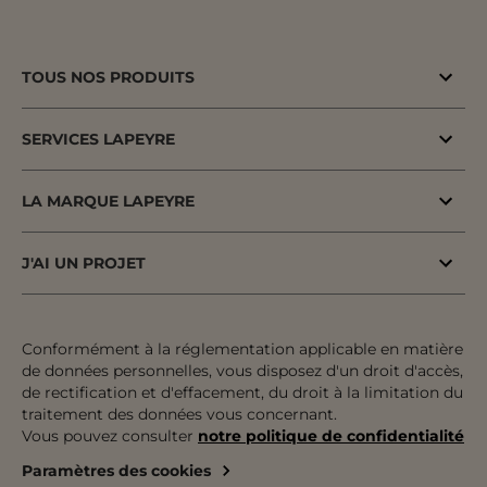
TOUS NOS PRODUITS
Bons plans
SERVICES LAPEYRE
Menuiserie porte & fenêtre
MaPrimeAdapt'
Cuisine & Electroménager
LA MARQUE LAPEYRE
MaPrimeRenov'
Salle de bains & WC
Lapeyre depuis 1931
Conseil à domicile
J'AI UN PROJET
Escalier, Rampe & Main-courante
Fiers d'être fabricants & distributeurs
Conseil en magasin
Votre projet pas à pas
Rangement, Dressing & Aménagement
Fabrication française
Atelier
Inspiration & Tendances
Conformément à la réglementation applicable en matière
Jardin & Extérieur
Engagements pour tous
de données personnelles, vous disposez d'un droit d'accès,
Financement
Préparer mon projet
Revêtement sol & mur
de rectification et d'effacement, du droit à la limitation du
Développement durable
traitement des données vous concernant.
Le paiement en plusieurs fois
Expertises & Tutoriels
Équipement & Outil
Vous pouvez consulter
notre politique de confidentialité
Recrutement
Le retrait des marchandises
Outils de configuration
Paramètres des cookies
Devenez franchisé