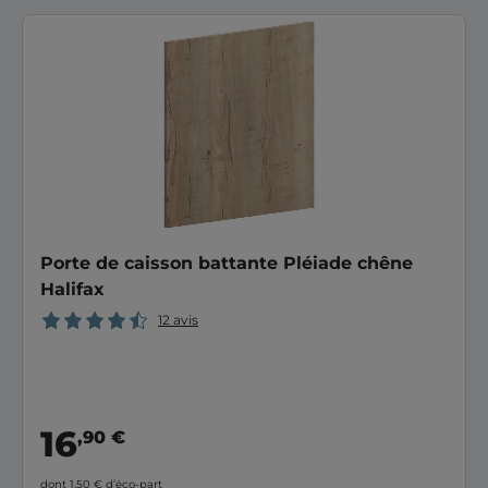
Porte de caisson battante Pléiade chêne
Halifax
12 avis
16
,90 €
dont 1,50 €
d’éco-part