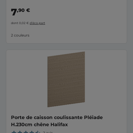
7
,90 €
dont 0,02 €
d’éco-part
2 couleurs
Porte de caisson coulissante Pléiade
H.230cm chêne Halifax
2 avis