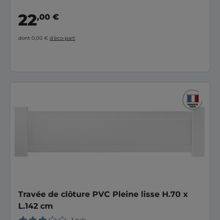
22
,00 €
dont 0,00 €
d’éco-part
Travée de clôture PVC Pleine lisse H.70 x
L.142 cm
1 avis