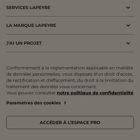
Bons plans
SERVICES LAPEYRE
Menuiserie porte & fenêtre
MaPrimeAdapt'
Cuisine & Electroménager
LA MARQUE LAPEYRE
MaPrimeRenov'
Salle de bains & WC
Lapeyre depuis 1931
Conseil à domicile
J'AI UN PROJET
Escalier, Rampe & Main-courante
Fiers d'être fabricants & distributeurs
Conseil en magasin
Votre projet pas à pas
Rangement, Dressing & Aménagement
Fabrication française
Atelier
Inspiration & Tendances
Conformément à la réglementation applicable en matière
Jardin & Extérieur
Engagements pour tous
de données personnelles, vous disposez d'un droit d'accès,
Financement
Préparer mon projet
Revêtement sol & mur
de rectification et d'effacement, du droit à la limitation du
Développement durable
traitement des données vous concernant.
Le paiement en plusieurs fois
Expertises & Tutoriels
Équipement & Outil
Vous pouvez consulter
notre politique de confidentialité
Recrutement
Le retrait des marchandises
Outils de configuration
Paramètres des cookies
Devenez franchisé
Livraison
Prise de rendez-vous
Nos magasins
Pose
Catalogue Lapeyre
ACCÉDER À L’ESPACE PRO
Service après-vente & Garantie