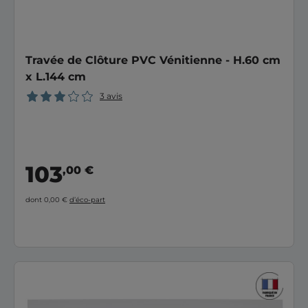
Travée de Clôture PVC Vénitienne - H.60 cm
x L.144 cm
3 avis
103
,00 €
dont 0,00 €
d’éco-part