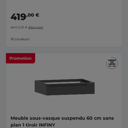
blanc, bois,sable, bleu, mais également avec l'élégance sobre
de sa prise de main intégrée.
419
,00 €
dont 2,20 €
d’éco-part
16 couleurs
Promotion
Meuble sous-vasque suspendu 60 cm sans
plan 1 tiroir INFINY