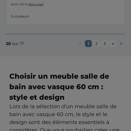
envies et vous créer une salle de bains unique à votre image.
dont 1,50 €
d’éco-part
FORMEO est fabriqué en France, dans notre usine du Cantal.
5 couleurs
20
sur 71
1
2
3
4
Choisir un meuble salle de
bain avec vasque 60 cm :
style et design
Lors de la sélection d'un meuble salle de
bain avec vasque 60 cm, le style et le
design sont des éléments essentiels à
considérer. Que vous souhaitiez créer une