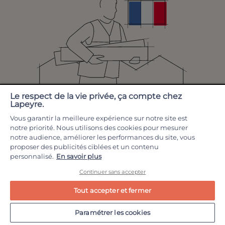
Le respect de la vie privée, ça compte chez
Lapeyre.
Vous garantir la meilleure expérience sur notre site est
notre priorité. Nous utilisons des cookies pour mesurer
notre audience, améliorer les performances du site, vous
RECOMMANDATIONS
proposer des publicités ciblées et un contenu
personnalisé.
En savoir plus
Continuer sans accepter
Meubles de
Vasque de
salle de bain
Tout accepter et fermer
salle de bains
double
vasque
Paramétrer les cookies