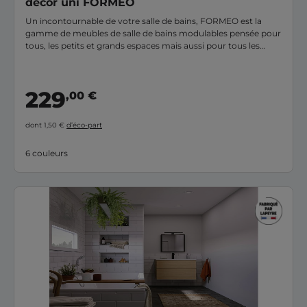
décor uni FORMEO
Un incontournable de votre salle de bains, FORMEO est la
gamme de meubles de salle de bains modulables pensée pour
tous, les petits et grands espaces mais aussi pour tous les
budgets. Ce meuble sous-vasque 2 portes profondeur
standard aménage votre pièce d'eau tout en apportant la
solution nécessaire et optimisée à vos rangements. Grâce a
229
,00 €
ses 20 finitions disponibles et ses + de 6000 combinaisons
possibles, vous pourrez personnaliser votre meuble selon vos
envies et vous créer une salle de bains unique à votre image.
dont 1,50 €
d’éco-part
FORMEO est fabriqué en France, dans notre usine du Cantal.
6 couleurs