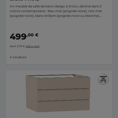
Un meuble de salle de bains design à tiroirs, décliné dans 5
coloris contemporains : bleu mat (poignée noire), noir mat
(poignée noire), blanc brillant (poignée noire ou blanche),
blanc mat (poignée noire ou blanche) & lin mat (poignée noire
ou blanche) Ytrac, une collection salle de bains aux lignes
épurées, à découvrir sur ce site ou en magasin.
499
,00 €
dont 3,79 €
d’éco-part
4 couleurs