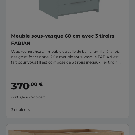
Meuble sous-vasque 60 cm avec 3 tiroirs
FABIAN
Vous recherchez un meuble de salle de bains familial à la fois
design et fonctionnel ? Ce meuble sous-vasque FABIAN est
fait pour vous ! Il est composé de 3 tiroirs inégaux (1er tiroir :
220mm, 2e tiroir : 250mm & 3e tiroir : 280 mm) en 3 longueurs
différentes pour vous garantir un maximum d'espaces de
rangement et de confort. Autre atout de taille, ce meuble est
370
,00 €
reposant (sur pieds) vous offrant sécurité et confiance
optimale. 3 coloris tendances vous sont proposés avec
poignées assorties au meuble pour plus d'élégance : Blanc
dont 3,14 €
d’éco-part
mat, gris bleuté & gris argile.
3 couleurs