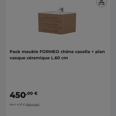
Pack meuble FORMEO chêne casella + plan
vasque céramique L.60 cm
450
,00 €
dont 4,20 €
d’éco-part