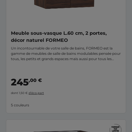
Meuble sous-vasque L.60 cm, 2 portes,
décor naturel FORMEO
Un incontournable de votre salle de bains, FORMEO est la
gamme de meubles de salle de bains modulables pensée pour
tous, les petits et grands espaces mais aussi pour tous les
budgets. Ce meuble sous-vasque 2 portes profondeur
standard aménage votre pièce d'eau tout en apportant la
solution nécessaire et optimisée à vos rangements. Grâce a
245
,00 €
ses 20 finitions disponibles et ses + de 6000 combinaisons
possibles, vous pourrez personnaliser votre meuble selon vos
envies et vous créer une salle de bains unique à votre image.
dont 1,50 €
d’éco-part
FORMEO est fabriqué en France, dans notre usine du Cantal.
5 couleurs