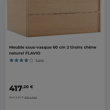
Meuble sous-vasque 60 cm 2 tiroirs chêne
naturel FLAVIO
6 avis
417
,20 €
dont 2,20 €
d’éco-part