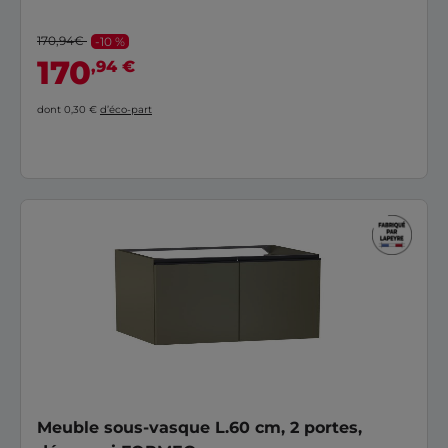
170,94€
-10 %
170
,94 €
dont 0,30 €
d’éco-part
Meuble sous-vasque L.60 cm, 2 portes,