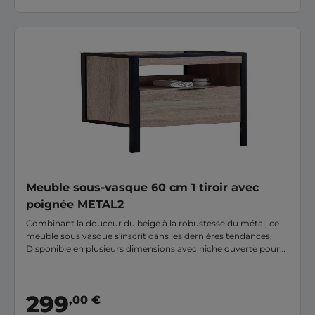
Meuble sous-vasque 60 cm 1 tiroir avec
poignée METAL2
Combinant la douceur du beige à la robustesse du métal, ce
meuble sous vasque s'inscrit dans les dernières tendances.
Disponible en plusieurs dimensions avec niche ouverte pour
plus de rangements tout en gardant un design épuré et
moderne. La structure métal est disponible en noir, pour un
style purement industriel, et en blanc pour un look plus
299
,00 €
contemporain.