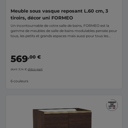
Meuble sous vasque reposant L.60 cm, 3
tiroirs, décor uni FORMEO
Un incontournable de votre salle de bains, FORMEO est la
gamme de meubles de salle de bains modulables pensée pour
tous, les petits et grands espaces mais aussi pour tous les
budgets. Ce meuble sous-vasque 3 tiroirs reposant
profondeur standard vous apporte la stabilité d’un meuble
posé et le confort d’un rangement optimisé. Grâce a ses 20
569
,00 €
finitions disponibles et ses + de 6000 combinaisons possibles,
vous pourrez personnaliser votre meuble selon vos envies et
vous créer une salle de bains unique à votre image. FORMEO
dont 3,14 €
d’éco-part
est fabriqué en France, dans notre usine du Cantal.
6 couleurs