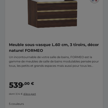
Meuble sous-vasque L.60 cm, 3 tiroirs, décor
naturel FORMEO
Un incontournable de votre salle de bains, FORMEO est la
gamme de meubles de salle de bains modulables pensée pour
tous, les petits et grands espaces mais aussi pour tous les
budgets. Ce meuble sous-vasque 3 tiroirs profondeur
standard aménage votre pièce d'eau tout en apportant la
solution nécessaire et optimisée à vos rangements. Grâce a
539
,00 €
ses 20 finitions disponibles et ses + de 6000 combinaisons
possibles, vous pourrez personnaliser votre meuble selon vos
envies et vous créer une salle de bains unique à votre image.
dont 3,14 €
d’éco-part
FORMEO est fabriqué en France, dans notre usine du Cantal.
5 couleurs