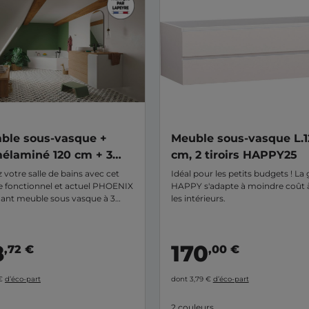
ble sous-vasque +
Meuble sous-vasque L.1
élaminé 120 cm + 3
cm, 2 tiroirs HAPPY25
s PHOENIX
votre salle de bains avec cet
Idéal pour les petits budgets ! 
 fonctionnel et actuel PHOENIX
HAPPY s'adapte à moindre coût 
nt meuble sous vasque à 3
les intérieurs.
t un plan vasque en mélaminé.
lé en main qui bénéficie d'un
alité/ prix très compétitif. Il
8
170
,72 €
,00 €
a une grande capacité de
nts.
 €
d’éco-part
dont 3,79 €
d’éco-part
2 couleurs