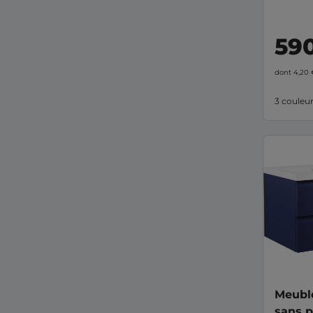
59
dont 4,20
3 couleu
Meubl
sans p