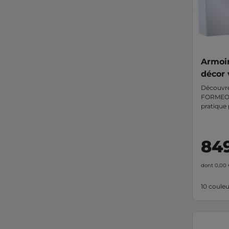
Armoir
décor
Découvrez
FORMEO,
pratique 
Fabriquée
elle est 
s’étendan
84
installée
passer !
dont 0,00
10 couleu