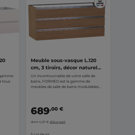
20
Meuble sous-vasque L.120
cm, 3 tiroirs, décor naturel
FORMEO
La gamme
Un incontournable de votre salle de
à tous
bains, FORMEO est la gamme de
meubles de salle de bains modulables
pensée pour tous, les petits et grands
espaces mais aussi pour tous les
budgets. Ce meuble sous-vasque 3 tiroirs
689
,00 €
profondeur standard aménage votre
pièce d'eau tout en apportant la solution
nécessaire et optimisée à vos
dont 4,20 €
d’éco-part
rangements. Grâce a ses 20 finitions
disponibles et ses + de 6000
5 couleurs