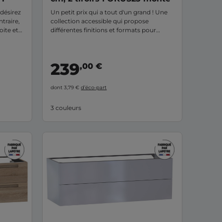
 désirez
Un petit prix qui a tout d'un grand ! Une
traire,
collection accessible qui propose
oite et
différentes finitions et formats pour
e de
laisser place à vos envies
t la
finy
239
,00 €
es les
e
s de
dont 3,79 €
d’éco-part
 façade.
3 couleurs