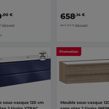
0
658
,00 €
,14 €
 €
d’éco-part
dont 3,14 €
d’éco-part
rs
Promotion
e sous-vasque 120 cm
Meuble sous-vasque 12
lan 2 tiroirs YTRAC
sans plan 2 tiroirs INFI