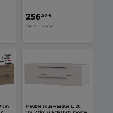
256
,50 €
dont 1,50 €
d’éco-part
0 cm
Meuble sous-vasque L.120
NY
cm, 2 tiroirs FOKUS25 monté