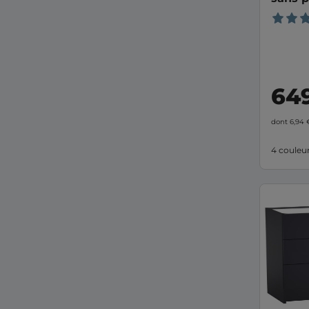
64
dont 6,94
4 couleu