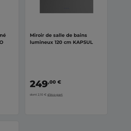
iné
Miroir de salle de bains
EO
lumineux 120 cm KAPSUL
249
,00 €
dont 2,10 €
d’éco-part