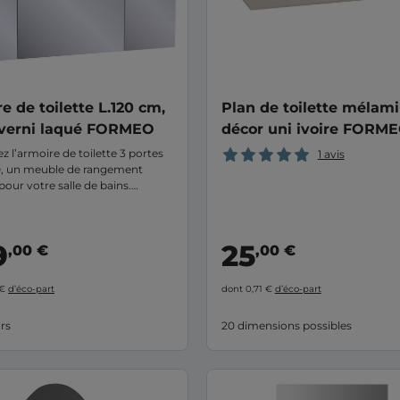
e de toilette L.120 cm,
Plan de toilette mélam
 verni laqué FORMEO
décor uni ivoire FORM
 l’armoire de toilette 3 portes
1 avis
 un meuble de rangement
pour votre salle de bains.
 en France et garantie 10 ans,
dotée d’un large miroir
t sur toute sa façade. Une fois
9
25
,00 €
,00 €
, vous ne pourrez plus vous en
 €
d’éco-part
dont 0,71 €
d’éco-part
rs
20 dimensions possibles