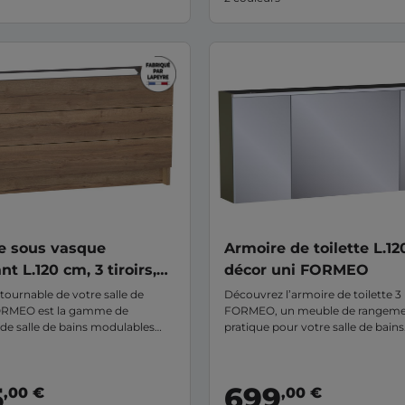
e sous vasque
Armoire de toilette L.12
nt L.120 cm, 3 tiroirs,
décor uni FORMEO
 naturel FORMEO
tournable de votre salle de
Découvrez l’armoire de toilette 3
ORMEO est la gamme de
FORMEO, un meuble de rangem
de salle de bains modulables
pratique pour votre salle de bains
ur tous, les petits et grands
Fabriquée en France et garantie 1
ais aussi pour tous les
elle est dotée d’un large miroir
 Ce meuble sous-vasque 3 tiroirs
s’étendant sur toute sa façade. U
5
699
,00 €
,00 €
 profondeur standard vous
installée, vous ne pourrez plus v