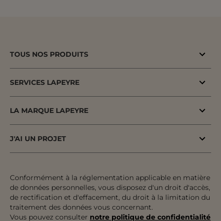
TOUS NOS PRODUITS
Bons plans
SERVICES LAPEYRE
Menuiserie porte & fenêtre
MaPrimeAdapt'
Cuisine & Electroménager
LA MARQUE LAPEYRE
MaPrimeRenov'
Salle de bains & WC
Lapeyre depuis 1931
Conseil à domicile
J'AI UN PROJET
Escalier, Rampe & Main-courante
Fiers d'être fabricants & distributeurs
Conseil en magasin
Votre projet pas à pas
Rangement, Dressing & Aménagement
Fabrication française
Atelier
Inspiration & Tendances
Conformément à la réglementation applicable en matière
Jardin & Extérieur
Engagements pour tous
de données personnelles, vous disposez d'un droit d'accès,
Financement
Préparer mon projet
Revêtement sol & mur
de rectification et d'effacement, du droit à la limitation du
Développement durable
traitement des données vous concernant.
Le paiement en plusieurs fois
Expertises & Tutoriels
Équipement & Outil
Vous pouvez consulter
notre politique de confidentialité
Recrutement