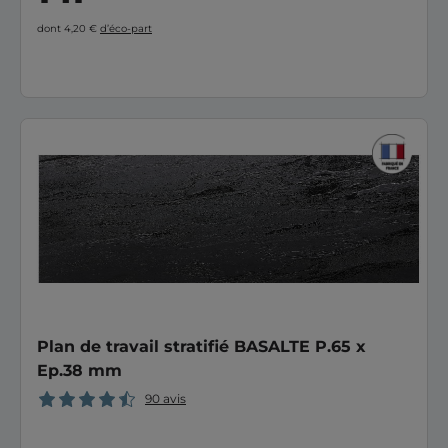
dont 4,20 €
d’éco-part
Plan de travail stratifié BASALTE P.65 x
Ep.38 mm
90 avis