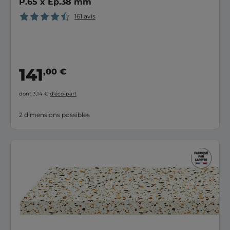
P.65 x Ep.38 mm
161 avis
141
,00 €
dont 3,14 €
d’éco-part
2 dimensions possibles