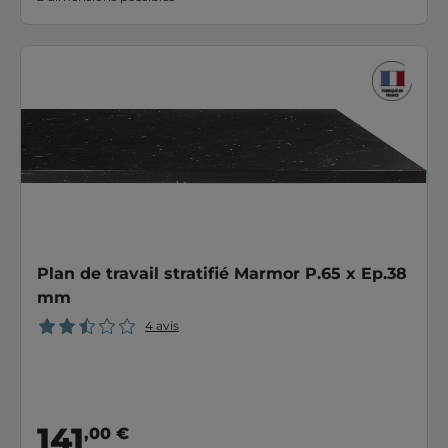
Plan de travail stratifié Marmor P.65 x Ep.38
mm
4 avis
141
,00 €