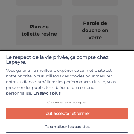
Paroie de
Plan de
douche en
toilette résine
verre
Le respect de la vie privée, ça compte chez
Lapeyre.
Vous garantir la meilleure expérience sur notre site est
notre priorité. Nous utilisons des cookies pour mesurer
notre audience, améliorer les performances du site, vous
proposer des publicités ciblées et un contenu
personnalisé.
En savoir plus
Continuer sans accepter
Fabrication Française
Pose par un pro
Tout accepter et fermer
Dans nos usines Lapeyre
Un artisan certifié Lapeyre
Paramétrer les cookies