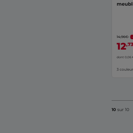
meuble
14,96€
12
,7
dont 0,06
3 couleu
10
sur 10