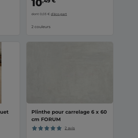
10
,49 €
dont 0,03 €
d’éco-part
2 couleurs
quet
Plinthe pour carrelage 6 x 60
cm FORUM
2 avis