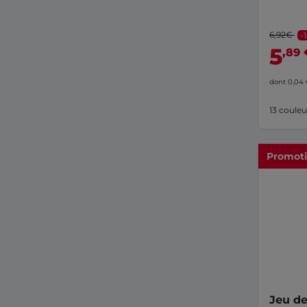
6,92€
-
5
,89 
dont 0,04
13 couleu
Promot
Jeu de