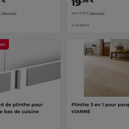
19
3 €
,98 €
€
d’éco-part
dont 0,03 €
d’éco-part
2 couleurs
ion
d de plinthe pour
Plinthe 3 en 1 pour par
 bas de cuisine
VIANNE