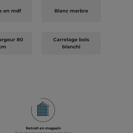
e en mdf
Blanc marbre
argeur 80
Carrelage bois
cm
blanchi
Retrait en magasin