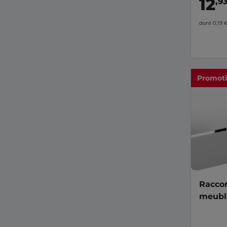
12
,9
dont 0,19 
Promot
Raccor
meuble