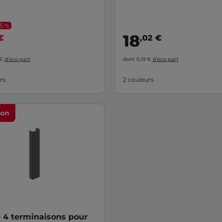
15 %
18
€
,02 €
 €
d’éco-part
dont 0,19 €
d’éco-part
rs
2 couleurs
ion
 4 terminaisons pour