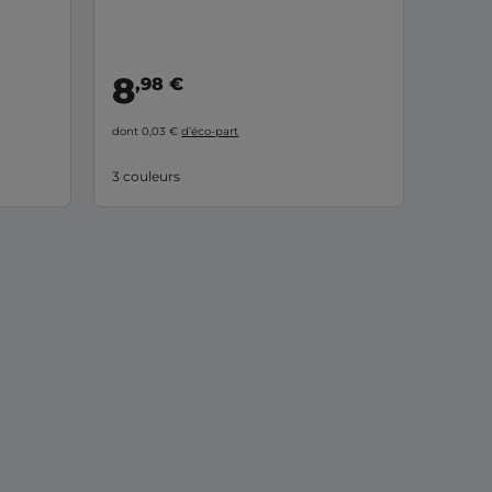
8
,98 €
dont 0,03 €
d’éco-part
3 couleurs