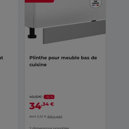
nt
Plinthe pour meuble bas de
cuisine
40,32€
-15 %
34
,34 €
dont 0,32 €
d’éco-part
2 dimensions possibles