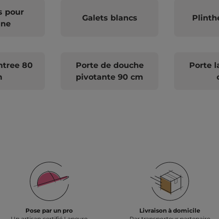
s pour
Galets blancs
Plinth
ine
ntree 80
Porte de douche
Porte l
m
pivotante 90 cm
Pose par un pro
Livraison à domicile
Un artisan certifié Lapeyre
Par transporteur partenaire