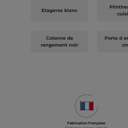
Plinthe
Etageres blanc
cuis
Colonne de
Porte d e
rangement noir
c
Fabrication Française
Dans nos usines Lapeyre