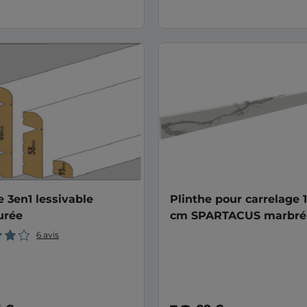
e 3en1 lessivable
Plinthe pour carrelage 
urée
cm SPARTACUS marbré 
6 avis