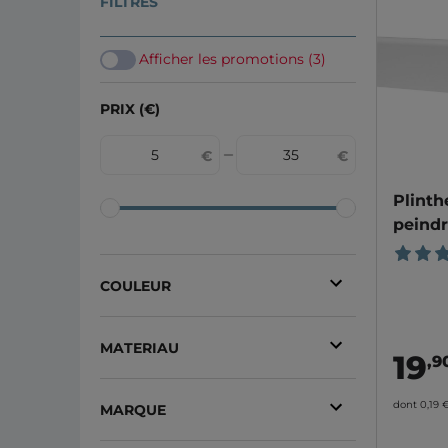
FILTRES
Afficher les promotions (3)
PRIX (€)
Plinth
peind
COULEUR
Blanc
(10)
MATERIAU
19
Aluminium
(3)
,9
Mdf
(6)
Inox
(3)
dont 0,19 
MARQUE
Pvc
(3)
Noir
(3)