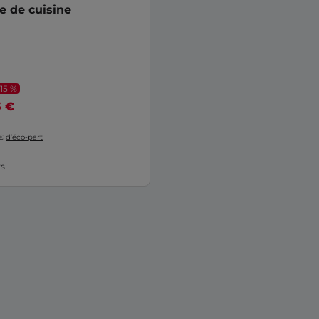
 de cuisine
-15 %
3 €
 €
d’éco-part
rs