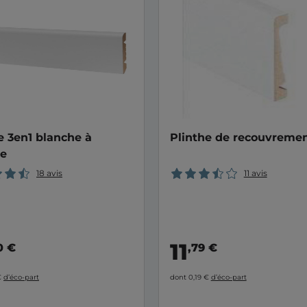
e 3en1 blanche à
Plinthe de recouvreme
re
18 avis
11 avis
11
0 €
,79 €
€
d’éco-part
dont 0,19 €
d’éco-part