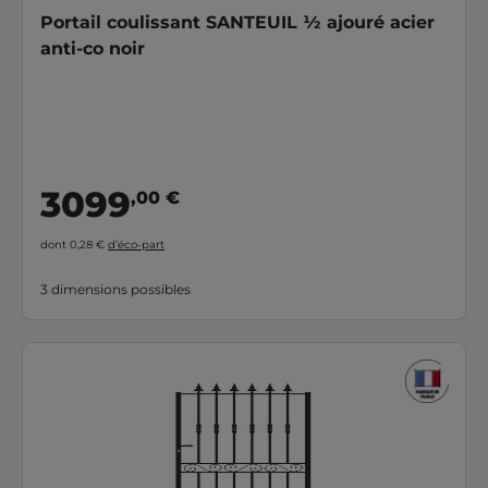
Portail coulissant SANTEUIL ½ ajouré acier
anti-co noir
3099
,00 €
dont 0,28 €
d’éco-part
3 dimensions possibles