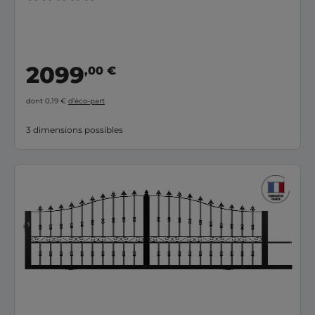
2099
,00 €
dont 0,19 €
d’éco-part
3 dimensions possibles