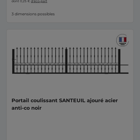
dont 0,25 €
d’éco-part
3 dimensions possibles
Portail coulissant SANTEUIL ajouré acier
anti-co noir