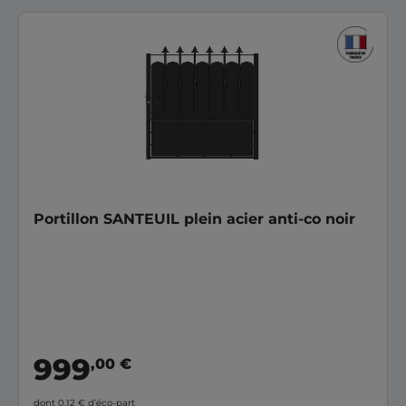
Portillon SANTEUIL plein acier anti-co noir
999
,00 €
dont 0,12 €
d’éco-part