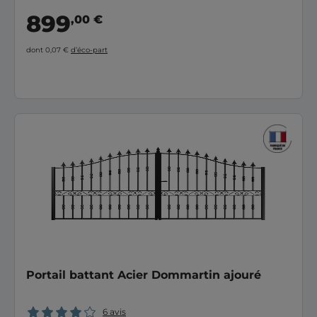
899
,00 €
dont 0,07 €
d’éco-part
Portail battant Acier Dommartin ajouré
6 avis