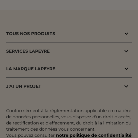
TOUS NOS PRODUITS
Bons plans
SERVICES LAPEYRE
Menuiserie porte & fenêtre
MaPrimeAdapt'
Cuisine & Electroménager
LA MARQUE LAPEYRE
MaPrimeRenov'
Salle de bains & WC
Lapeyre depuis 1931
Conseil à domicile
J'AI UN PROJET
Escalier, Rampe & Main-courante
Fiers d'être fabricants & distributeurs
Conseil en magasin
Votre projet pas à pas
Rangement, Dressing & Aménagement
Fabrication française
Atelier
Inspiration & Tendances
Conformément à la réglementation applicable en matière
Jardin & Extérieur
Engagements pour tous
de données personnelles, vous disposez d'un droit d'accès,
Financement
Préparer mon projet
Revêtement sol & mur
de rectification et d'effacement, du droit à la limitation du
Développement durable
traitement des données vous concernant.
Le paiement en plusieurs fois
Expertises & Tutoriels
Équipement & Outil
Vous pouvez consulter
notre politique de confidentialité
Recrutement