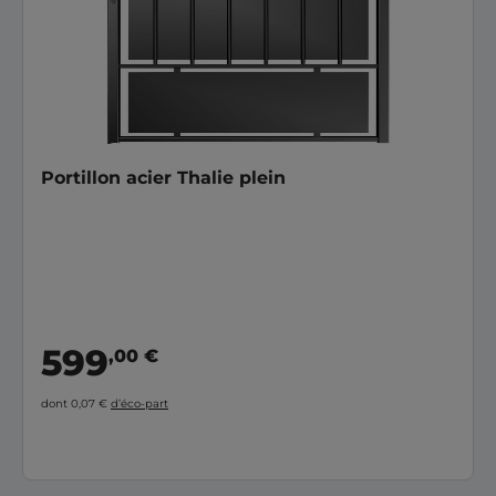
Portillon acier Thalie plein
599
,00 €
dont 0,07 €
d’éco-part