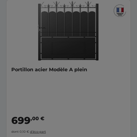
Portillon acier Modèle A plein
699
,00 €
dont 0,10 €
d’éco-part