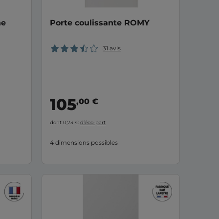
ne
Porte coulissante ROMY
31 avis
105
,00 €
dont 0,73 €
d’éco-part
4 dimensions possibles