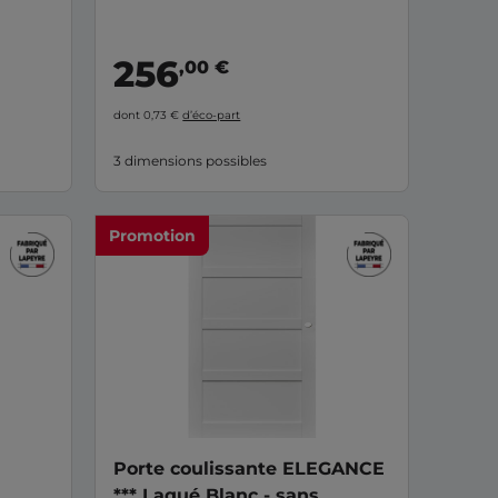
256
,00 €
dont 0,73 €
d’éco-part
3 dimensions possibles
Promotion
Porte coulissante ELEGANCE
*** Laqué Blanc - sans