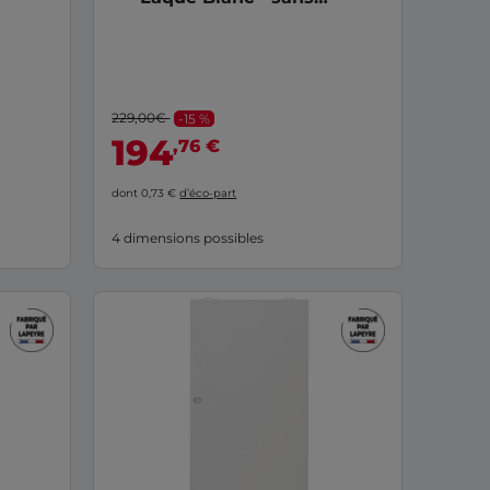
serrure
229,00€
-15 %
194
,76 €
dont 0,73 €
d’éco-part
4 dimensions possibles