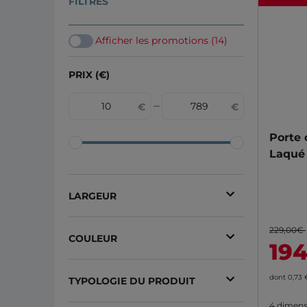
FILTRES
Afficher les promotions (14)
PRIX (€)
Porte 
Laqué 
LARGEUR
73 cm
(26)
229,00€
COULEUR
19
83 cm
(26)
Blanc
(51)
63 cm
(25)
dont 0,73
TYPOLOGIE DU PRODUIT
Blanc 9016
(10)
93 cm
(23)
4 dimens