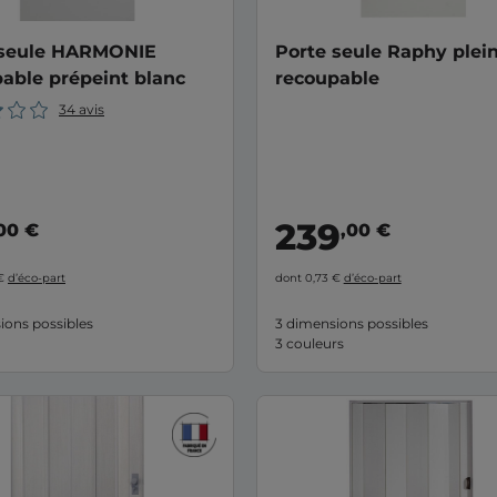
 seule HARMONIE
Porte seule Raphy plei
able prépeint blanc
recoupable
34 avis
239
00 €
,00 €
 €
d’éco-part
dont 0,73 €
d’éco-part
ions possibles
3 dimensions possibles
3 couleurs