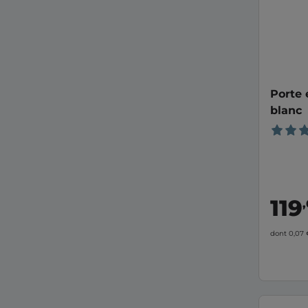
Porte 
blanc
119
dont 0,07