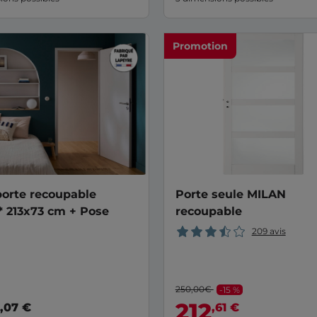
Promotion
orte recoupable
Porte seule MILAN
 213x73 cm + Pose
recoupable
209 avis
250,00€
-15 %
212
,07 €
,61 €