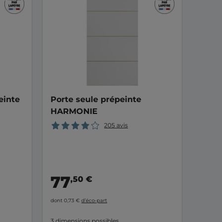
einte
Porte seule prépeinte
HARMONIE
205 avis
77
,50 €
dont 0,73 €
d’éco-part
3 dimensions possibles