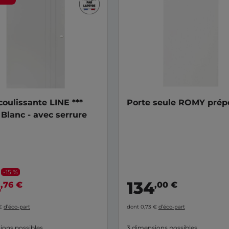
coulissante LINE ***
Porte seule ROMY prép
Blanc - avec serrure
-15 %
4
134
,76 €
,00 €
 €
d’éco-part
dont 0,73 €
d’éco-part
ions possibles
3 dimensions possibles