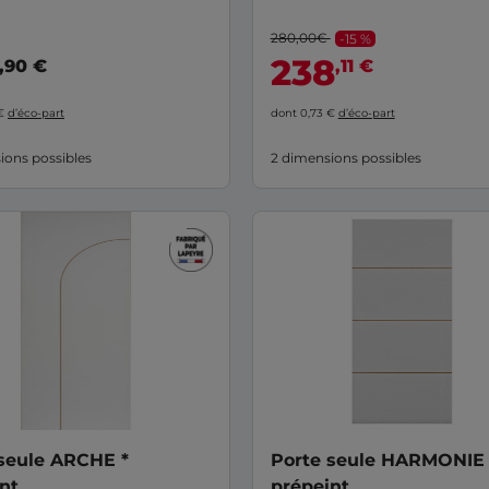
280,00€
-15 %
238
,90 €
,11 €
 €
d’éco-part
dont 0,73 €
d’éco-part
ions possibles
2 dimensions possibles
seule ARCHE *
Porte seule HARMONIE
nt
prépeint