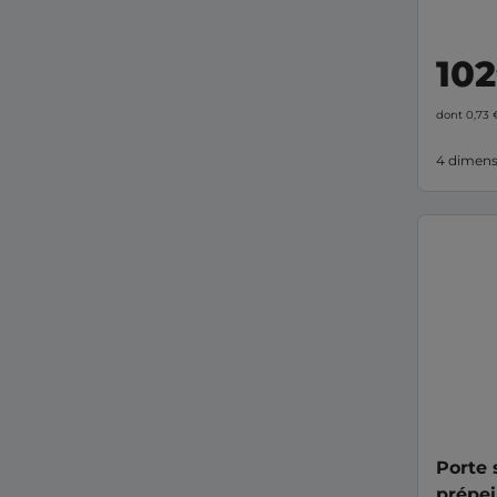
102
dont 0,73
4 dimens
Porte 
prépei