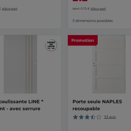
 €
d’éco-part
dont 0,73 €
d’éco-part
3 dimensions possibles
Promotion
coulissante LINE *
Porte seule NAPLES
nt - avec serrure
recoupable
33 avis