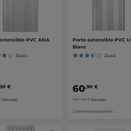
extensible PVC AXIA
Porte extensible PVC 
Blanc
36 avis
39 avis
60
,00 €
,90 €
 €
d’éco-part
dont 0,06 €
d’éco-part
2 dimensions possibles