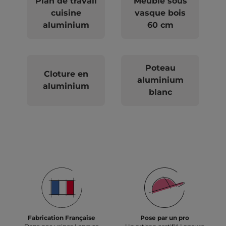
Plan de travail
Meuble sous
cuisine
vasque bois
aluminium
60 cm
Poteau
Cloture en
aluminium
aluminium
blanc
Fabrication Française
Pose par un pro