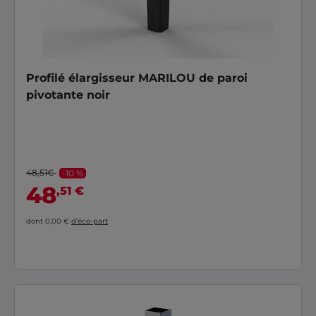
Profilé élargisseur MARILOU de paroi
pivotante noir
48,51€
-10 %
48
,51 €
dont 0,00 €
d’éco-part