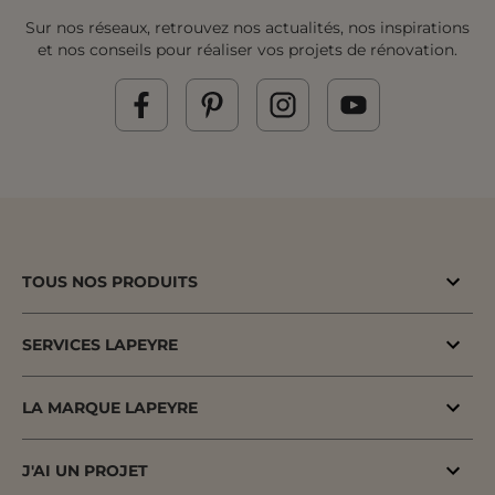
Sur nos réseaux, retrouvez nos actualités, nos inspirations
et nos conseils pour réaliser vos projets de rénovation.
TOUS NOS PRODUITS
Bons plans
SERVICES LAPEYRE
Menuiserie porte & fenêtre
MaPrimeAdapt'
Cuisine & Electroménager
LA MARQUE LAPEYRE
MaPrimeRenov'
Salle de bains & WC
Lapeyre depuis 1931
Conseil à domicile
J'AI UN PROJET
Escalier, Rampe & Main-courante
Fiers d'être fabricants & distributeurs