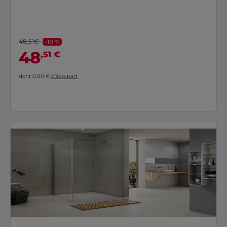
48,51€
-10 %
48
,51 €
dont 0,00 €
d’éco-part