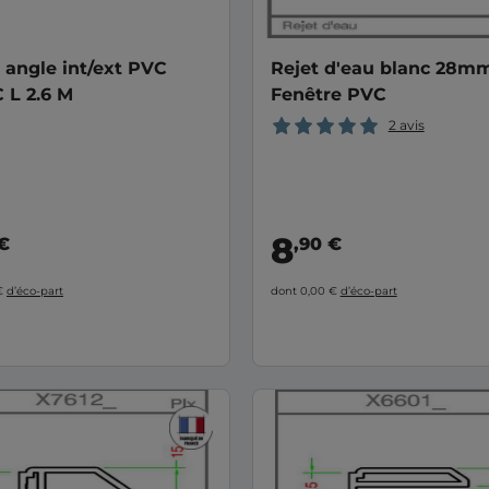
é angle int/ext PVC
Rejet d'eau blanc 28m
 L 2.6 M
Fenêtre PVC
2 avis
8
 €
,90 €
 €
d’éco-part
dont 0,00 €
d’éco-part