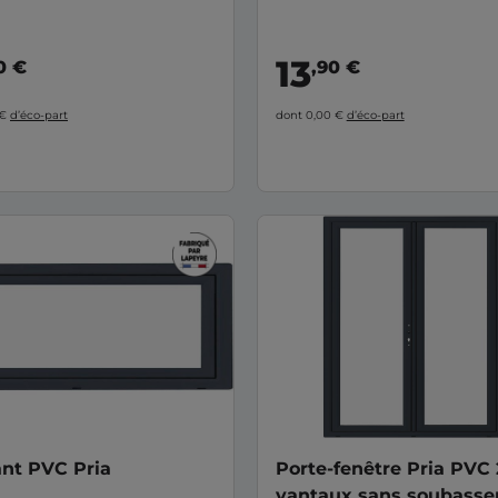
13
0 €
,90 €
 €
d’éco-part
dont 0,00 €
d’éco-part
nt PVC Pria
Porte-fenêtre Pria PVC 
vantaux sans soubass