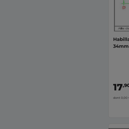
Habill
34mm p
PVC
17
,9
dont 0,00