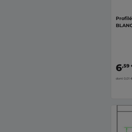
Profil
BLANC
6
,59
dont 0,01