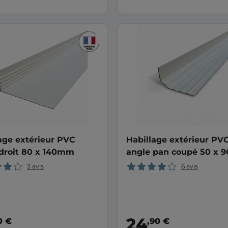
age extérieur PVC
Habillage extérieur PV
droit 80 x 140mm
angle pan coupé 50 x
3 avis
6 avis
24
0 €
,90 €