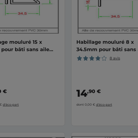
age mouluré 15 x
Habillage mouluré 8 x
our bâti sans aile
34.5mm pour bâti sans 
PVC
8 avis
14
0 €
,90 €
 €
d’éco-part
dont 0,00 €
d’éco-part