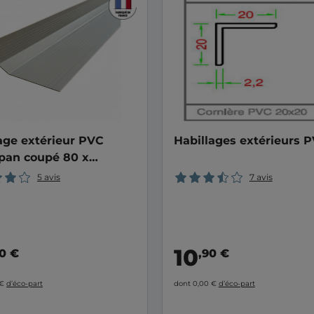
age extérieur PVC
Habillages extérieurs 
pan coupé 80 x
m
5 avis
7 avis
10
90 €
,90 €
 €
d’éco-part
dont 0,00 €
d’éco-part