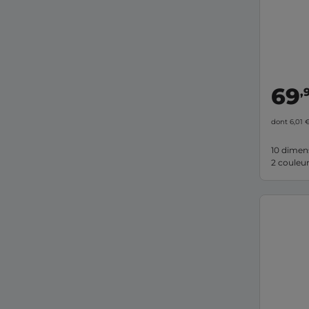
69
,
dont 6,01 
10 dimen
2 couleu