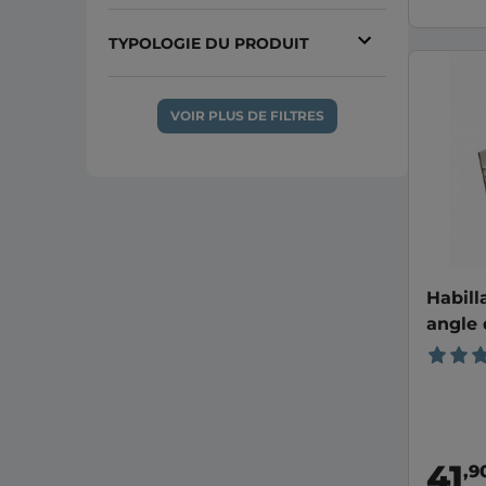
STANDARD
(84)
TYPOLOGIE DU PRODUIT
SUR_MESURE
(8)
Habillage
(18)
VOIR PLUS DE FILTRES
Portail
(15)
Portillon
(13)
Clôture
(9)
Fenêtre
(5)
Voir plus
Habill
angle 
41
,9