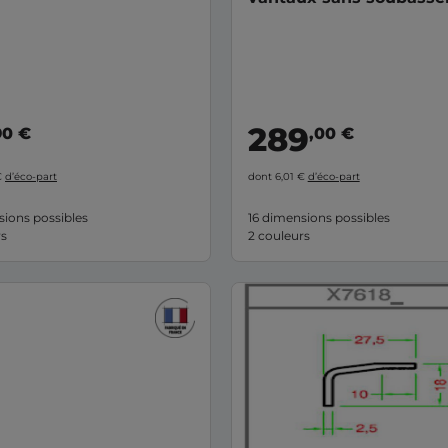
289
90 €
,00 €
€
d’éco-part
dont 6,01 €
d’éco-part
sions possibles
16 dimensions possibles
rs
2 couleurs