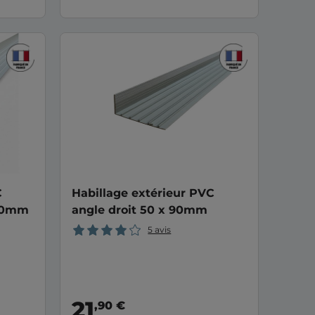
C
Habillage extérieur PVC
 90mm
angle droit 50 x 90mm
5 avis
21
,90 €