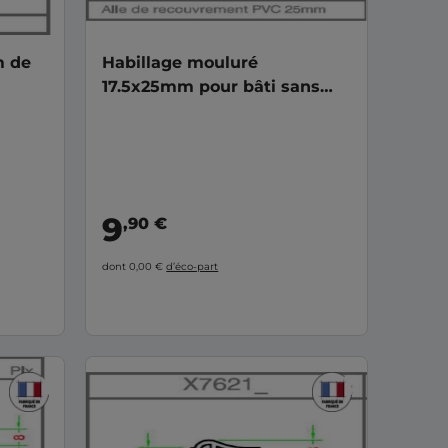
m de
Habillage mouluré
17.5x25mm pour bâti sans
aile PVC
9
,90 €
dont 0,00 €
d’éco-part