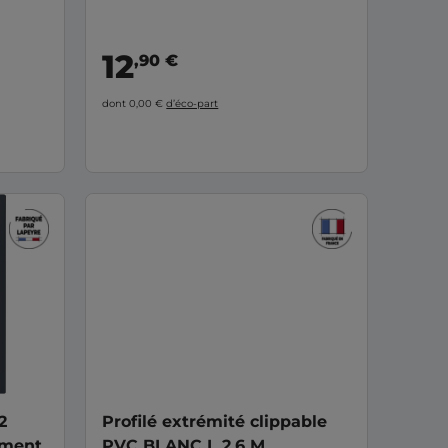
12
,90 €
dont 0,00 €
d’éco-part
2
Profilé extrémité clippable
ement
PVC BLANC L 2.6 M