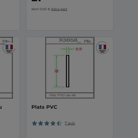
dont 0,00 €
d’éco-part
u
Plats PVC
7 avis