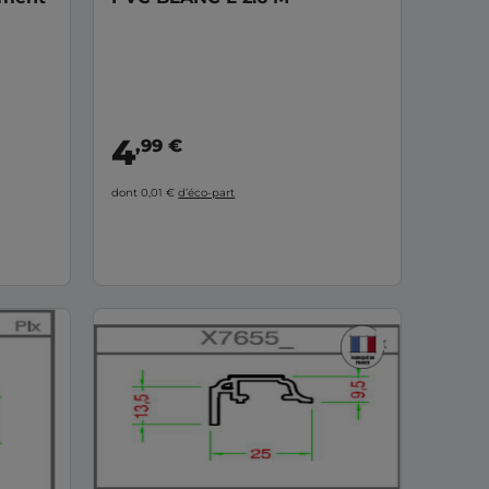
4
,99 €
dont 0,01 €
d’éco-part